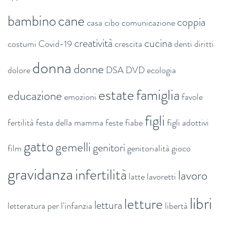
bambino
cane
coppia
casa
cibo
comunicazione
creatività
cucina
costumi
Covid-19
crescita
denti
diritti
donna
donne
dolore
DSA
DVD
ecologia
estate
famiglia
educazione
emozioni
favole
figli
fertilità
festa della mamma
feste
fiabe
figli adottivi
gatto
gemelli
genitori
film
genitorialità
gioco
gravidanza
infertilità
lavoro
latte
lavoretti
libri
letture
lettura
letteratura per l'infanzia
libertà