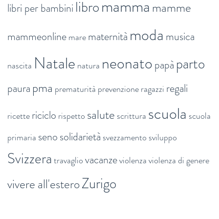
mamma
libro
mamme
libri per bambini
moda
mammeonline
maternità
musica
mare
Natale
neonato
parto
papà
nascita
natura
pma
paura
regali
prematurità
prevenzione
ragazzi
scuola
salute
riciclo
ricette
rispetto
scrittura
scuola
seno
solidarietà
primaria
svezzamento
sviluppo
Svizzera
vacanze
travaglio
violenza
violenza di genere
Zurigo
vivere all'estero