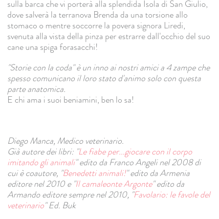
sulla barca che vi porterà alla splendida Isola di San Giulio,
dove salverà la terranova Brenda da una torsione allo
stomaco o mentre soccorre la povera signora Liredi,
svenuta alla vista della pinza per estrarre dall'occhio del suo
cane una spiga forasacchi!
"Storie con la coda" è un inno ai nostri amici a 4 zampe che
spesso comunicano il loro stato d'animo solo con questa
parte anatomica.
E chi ama i suoi beniamini, ben lo sa!
Diego Manca, Medico veterinario.
Già autore dei libri: "
Le fiabe per...giocare con il corpo
imitando gli animali
" edito da Franco Angeli nel 2008 di
cui è coautore, "
Benedetti animali!
" edito da Armenia
editore nel 2010 e "
Il camaleonte Argonte
" edito da
Armando editore sempre nel 2010, "
Favolario: le favole del
veterinario
" Ed. Buk