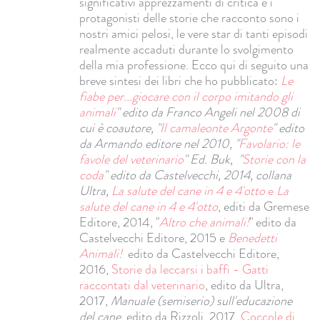
significativi apprezzamenti di critica e i
protagonisti delle storie che racconto sono i
nostri amici pelosi, le vere star di tanti episodi
realmente accaduti durante lo svolgimento
della mia professione. Ecco qui di seguito una
breve sintesi dei libri che ho pubblicato:
Le
fiabe per...giocare con il corpo imitando gli
animali
" edito da Franco Angeli nel 2008 di
cui è coautore,
"
Il camaleonte Argonte
" edito
da Armando editore nel 2010, "
Favolario: le
favole del veterinario
" Ed. Buk, "
Storie con la
coda
" edito da Castelvecchi, 2014, collana
Ultra,
La salute del cane in 4 e 4'otto
e
La
salute del cane in 4 e 4'otto
, editi da Gremese
Editore, 2014, "
Altro che animali!
" edito da
Castelvecchi Editore, 2015 e
Benedetti
Animali!
edito da Castelvecchi Editore,
2016,
Storie da leccarsi i baffi - Gatti
raccontati dal veterinario
, edito da Ultra,
2017,
Manuale (semiserio) sull'educazione
del cane
, edito da Rizzoli, 2017,
Coccole di