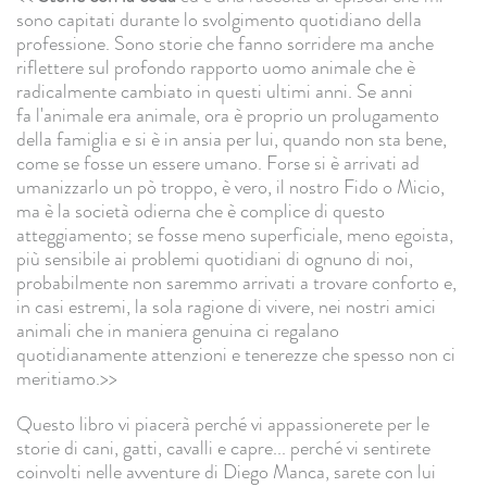
sono capitati durante lo svolgimento quotidiano della
professione. Sono storie che fanno sorridere ma anche
riflettere sul profondo rapporto uomo animale che è
radicalmente cambiato in questi ultimi anni. Se anni
fa l'animale era animale, ora è proprio un prolugamento
della famiglia e si è in ansia per lui, quando non sta bene,
come se fosse un essere umano. Forse si è arrivati ad
umanizzarlo un pò troppo, è vero, il nostro Fido o Micio,
ma è la società odierna che è complice di questo
atteggiamento; se fosse meno superficiale, meno egoista,
più sensibile ai problemi quotidiani di ognuno di noi,
probabilmente non saremmo arrivati a trovare conforto e,
in casi estremi, la sola ragione di vivere, nei nostri amici
animali che in maniera genuina ci regalano
quotidianamente attenzioni e tenerezze che spesso non ci
meritiamo.>>
Questo libro vi piacerà perché vi appassionerete per le
storie di cani, gatti, cavalli e capre... perché vi sentirete
coinvolti nelle avventure di Diego Manca, sarete con lui