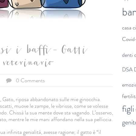
ba
casa
c
Covid
si i baffi - Gatti
denti
d
veterinario
DSA
0 Comments
emozi
fertili
, Gato, riposa abbandonato sulle mie ginocchia.
 scatti, muove le zampe, le vibrisse, come se volesse
figli
do. Chissà la sua mente dove sta vagando. L’osservo,
ato, mentre le mie mani affondano nella sua pelliccia.
genit
 infinita genialità, avesse ragione; il gatto è “il