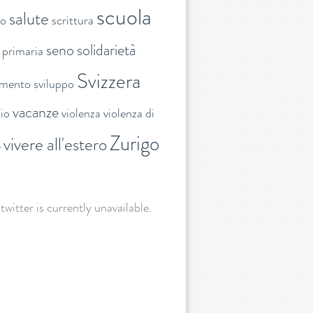
scuola
salute
to
scrittura
seno
solidarietà
 primaria
Svizzera
amento
sviluppo
vacanze
lio
violenza
violenza di
Zurigo
vivere all'estero
e
 twitter is currently unavailable.