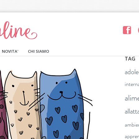
NOVITA'
CHI SIAMO
TAG
adol
intern
alim
allat
ambie
appre