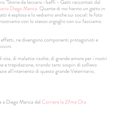
o "Storie da leccarsi i baffi - Gatti raccontati dal
inario Diego Manca
. Quante di noi hanno un gatto in
atti è esplosa e lo vediamo anche sui social: le foto
i mostriamo con lo stesso orgoglio con cui facciamo
li effetti, ne divengono componenti protagonisti e
iccini.
i vita, di malattie risolte, di grande amore per i nostri
e e trepidazione, tirando tanti sospiri di sollievo
azie all'intervento di questo grande Veterinario,
sta a Diego Manca del
Corriere la 27ma Ora