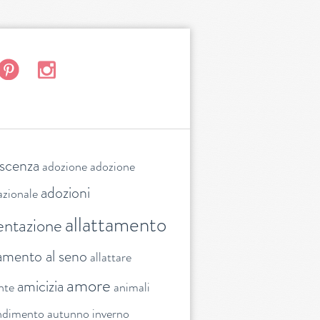
escenza
adozione
adozione
adozioni
azionale
allattamento
entazione
tamento al seno
allattare
amore
amicizia
nte
animali
ndimento
autunno inverno