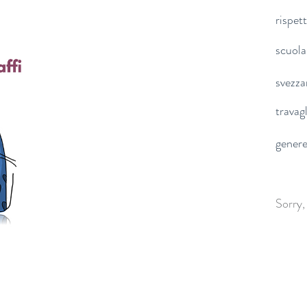
rispet
scuola
svezz
travag
gener
Sorry,