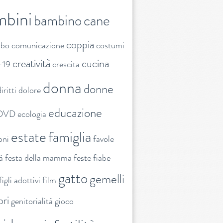
mbini
bambino
cane
coppia
ibo
comunicazione
costumi
creatività
cucina
-19
crescita
donna
donne
iritti
dolore
educazione
DVD
ecologia
estate
famiglia
oni
favole
tà
festa della mamma
feste
fiabe
gatto
gemelli
figli adottivi
film
ori
genitorialità
gioco