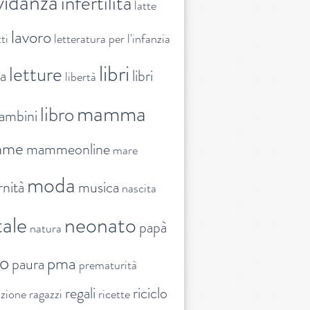
vidanza
infertilità
latte
lavoro
ti
letteratura per l'infanzia
libri
letture
ra
libri
libertà
mamma
libro
ambini
mme
mammeonline
mare
moda
nità
musica
nascita
ale
neonato
papà
natura
to
pma
paura
prematurità
regali
riciclo
nzione
ragazzi
ricette