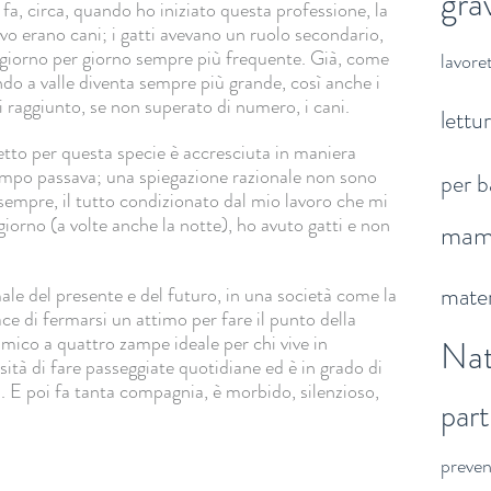
gra
 fa, circa, quando ho iniziato questa professione, la
avo erano cani; i gatti avevano un ruolo secondario,
 giorno per giorno sempre più frequente. Già, come
lavoret
ndo a valle diventa sempre più grande, così anche i
ni raggiunto, se non superato di numero, i cani.
lettu
etto per questa specie è accresciuta in maniera
mpo passava; una spiegazione razionale non sono
per b
 sempre, il tutto condizionato dal mio lavoro che mi
giorno (a volte anche la notte), ho avuto gatti e non
ma
mater
male del presente e del futuro, in una società come la
e di fermarsi un attimo per fare il punto della
amico a quattro zampe ideale per chi vive in
Nat
à di fare passeggiate quotidiane ed è in grado di
ri. E poi fa tanta compagnia, è morbido, silenzioso,
par
preve