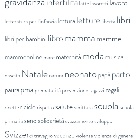
gravidanza
infertilità
lavoro
latte
lavoretti
libri
letture
lettura
letteratura per l'infanzia
libertà
mamma
libro
mamme
libri per bambini
moda
mammeonline
maternità
musica
mare
Natale
neonato
parto
papà
nascita
natura
pma
paura
regali
prematurità
prevenzione
ragazzi
scuola
salute
riciclo
ricette
rispetto
scrittura
scuola
seno
solidarietà
primaria
svezzamento
sviluppo
Svizzera
vacanze
travaglio
violenza
violenza di genere