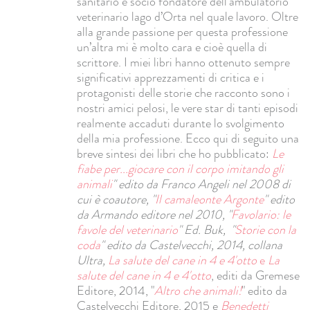
sanitario e socio fondatore dell’ambulatorio
veterinario lago d’Orta nel quale lavoro. Oltre
alla grande passione per questa professione
un’altra mi è molto cara e cioè quella di
scrittore. I miei libri hanno ottenuto sempre
significativi apprezzamenti di critica e i
protagonisti delle storie che racconto sono i
nostri amici pelosi, le vere star di tanti episodi
realmente accaduti durante lo svolgimento
della mia professione. Ecco qui di seguito una
breve sintesi dei libri che ho pubblicato:
Le
fiabe per...giocare con il corpo imitando gli
animali
" edito da Franco Angeli nel 2008 di
cui è coautore,
"
Il camaleonte Argonte
" edito
da Armando editore nel 2010, "
Favolario: le
favole del veterinario
" Ed. Buk, "
Storie con la
coda
" edito da Castelvecchi, 2014, collana
Ultra,
La salute del cane in 4 e 4'otto
e
La
salute del cane in 4 e 4'otto
, editi da Gremese
Editore, 2014, "
Altro che animali!
" edito da
Castelvecchi Editore, 2015 e
Benedetti