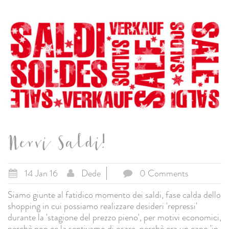
Nervi Saldi!
14 Jan 16
Dede
0 Comments
Siamo giunte al fatidico momento dei saldi, fase calda dello
shopping in cui possiamo realizzare desideri 'repressi'
durante la 'stagione del prezzo pieno', per motivi economici,
perchè non ce la sentivamo di osare, perchè era un capo 'in