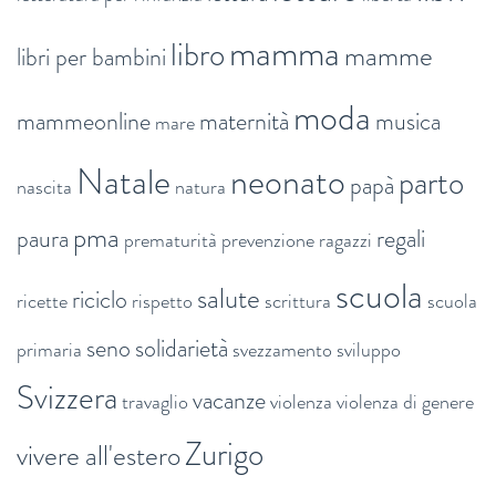
mamma
libro
mamme
libri per bambini
moda
mammeonline
maternità
musica
mare
Natale
neonato
parto
papà
nascita
natura
pma
paura
regali
prematurità
prevenzione
ragazzi
scuola
salute
riciclo
ricette
rispetto
scrittura
scuola
seno
solidarietà
primaria
svezzamento
sviluppo
Svizzera
vacanze
travaglio
violenza
violenza di genere
Zurigo
vivere all'estero