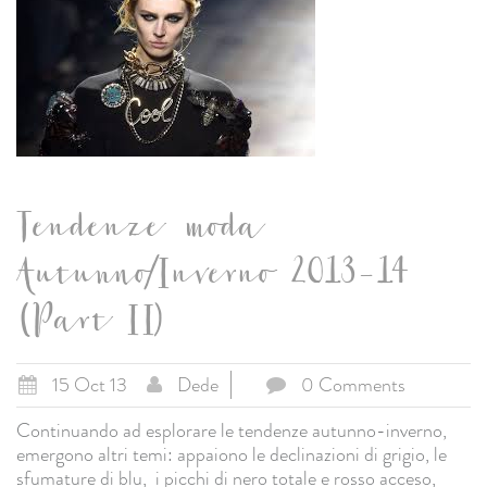
Tendenze moda
Autunno/Inverno 2013-14
(Part II)
15 Oct 13
Dede
0 Comments
Continuando ad esplorare le tendenze autunno-inverno,
emergono altri temi: appaiono le declinazioni di grigio, le
sfumature di blu, i picchi di nero totale e rosso acceso,