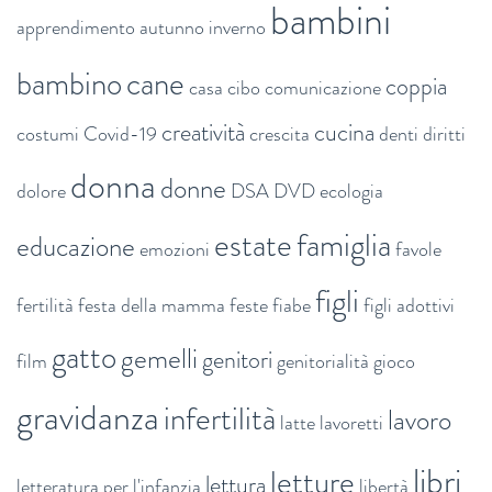
bambini
apprendimento
autunno inverno
bambino
cane
coppia
casa
cibo
comunicazione
creatività
cucina
costumi
Covid-19
crescita
denti
diritti
donna
donne
dolore
DSA
DVD
ecologia
estate
famiglia
educazione
emozioni
favole
figli
fertilità
festa della mamma
feste
fiabe
figli adottivi
gatto
gemelli
genitori
film
genitorialità
gioco
gravidanza
infertilità
lavoro
latte
lavoretti
libri
letture
lettura
letteratura per l'infanzia
libertà