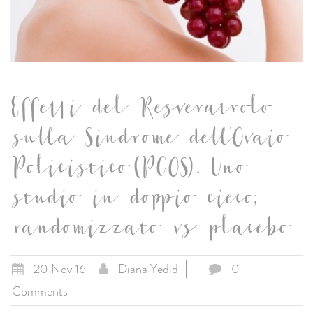
Effetti del Resveratrolo
sulla Sindrome dell'Ovaio
Policistico (PCOS). Uno
studio in doppio cieco,
randomizzato vs placebo
20 Nov 16
Diana Yedid
0
Comments