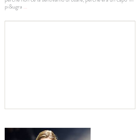
pi&ugra
...