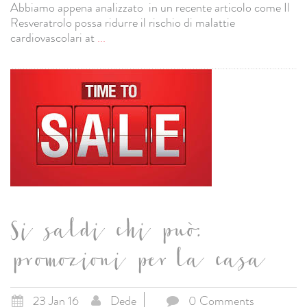
Abbiamo appena analizzato in un recente articolo come Il
Resveratrolo possa ridurre il rischio di malattie
cardiovascolari at
...
Si saldi chi può:
promozioni per la casa
23 Jan 16
Dede
0 Comments