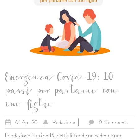
Emergenza Covid-19: 10
passi per parlarne con
tuo figlio
01 Apr 20
Redazione
0 Comments
Fondazione Patrizio Paoletti diffonde un vademecum