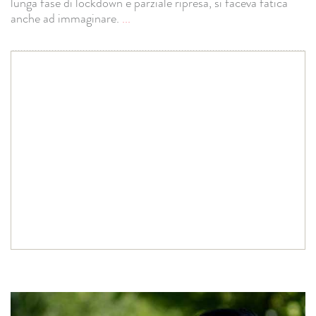
lunga fase di lockdown e parziale ripresa, si faceva fatica
anche ad immaginare.
...