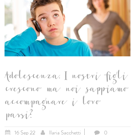
Adolescenza. I nostri figli
crescono ma noi sappiamo
accompagnare i loro
passi?
16 Sep 22
Ilaria Sacchetti
0