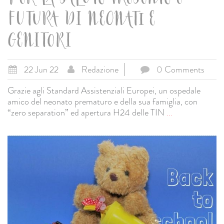
FUTURA DI NEONATI E
GENITORI
22 Jun 22
Redazione
0 Comments
Grazie agli Standard Assistenziali Europei, un ospedale
amico del neonato prematuro e della sua famiglia, con
“zero separation” ed apertura H24 delle TIN
...