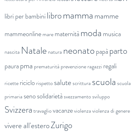
mamma
libro
mamme
libri per bambini
moda
mammeonline
maternità
musica
mare
Natale
neonato
parto
papà
nascita
natura
pma
paura
regali
prematurità
prevenzione
ragazzi
scuola
salute
riciclo
ricette
rispetto
scrittura
scuola
seno
solidarietà
primaria
svezzamento
sviluppo
Svizzera
vacanze
travaglio
violenza
violenza di genere
Zurigo
vivere all'estero