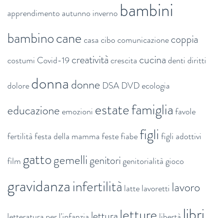
bambini
apprendimento
autunno inverno
bambino
cane
coppia
casa
cibo
comunicazione
creatività
cucina
costumi
Covid-19
crescita
denti
diritti
donna
donne
dolore
DSA
DVD
ecologia
estate
famiglia
educazione
emozioni
favole
figli
fertilità
festa della mamma
feste
fiabe
figli adottivi
gatto
gemelli
genitori
film
genitorialità
gioco
gravidanza
infertilità
lavoro
latte
lavoretti
libri
letture
lettura
letteratura per l'infanzia
libertà