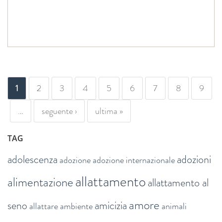
PAGINE
1
2
3
4
5
6
7
8
9
…
seguente ›
ultima »
TAG
adolescenza
adozioni
adozione
adozione internazionale
allattamento
alimentazione
allattamento al
amore
seno
amicizia
allattare
ambiente
animali