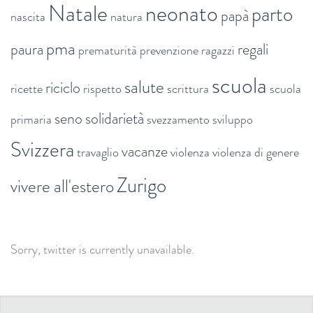
Natale
neonato
parto
papà
nascita
natura
pma
paura
regali
prematurità
prevenzione
ragazzi
scuola
salute
riciclo
ricette
rispetto
scrittura
scuola
seno
solidarietà
primaria
svezzamento
sviluppo
Svizzera
vacanze
travaglio
violenza
violenza di genere
Zurigo
vivere all'estero
Sorry, twitter is currently unavailable.