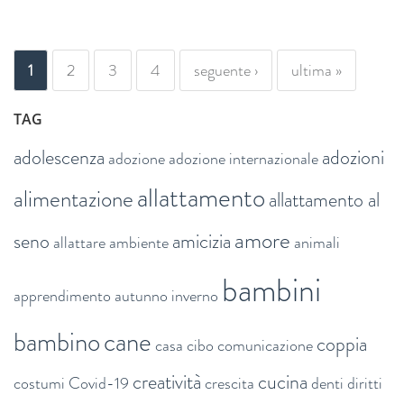
PAGINE
1
2
3
4
seguente ›
ultima »
TAG
adolescenza
adozioni
adozione
adozione internazionale
allattamento
alimentazione
allattamento al
amore
seno
amicizia
allattare
ambiente
animali
bambini
apprendimento
autunno inverno
bambino
cane
coppia
casa
cibo
comunicazione
creatività
cucina
costumi
Covid-19
crescita
denti
diritti