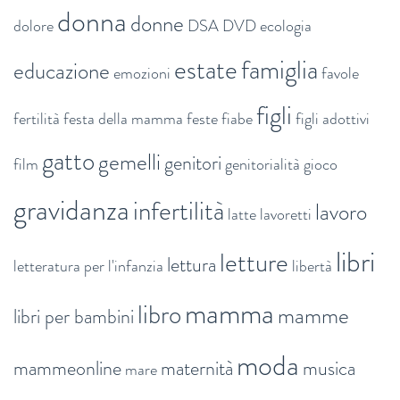
donna
donne
dolore
DSA
DVD
ecologia
estate
famiglia
educazione
emozioni
favole
figli
fertilità
festa della mamma
feste
fiabe
figli adottivi
gatto
gemelli
genitori
film
genitorialità
gioco
gravidanza
infertilità
lavoro
latte
lavoretti
libri
letture
lettura
letteratura per l'infanzia
libertà
mamma
libro
mamme
libri per bambini
moda
mammeonline
maternità
musica
mare