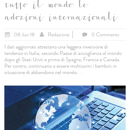
tutto il mondo le
adozioni internazionali
08 Jun 18
Redazione
0 Comments
I dati aggiornati attestano una leggera inversione di
tendenza in Italia, secondo Paese di accoglienza al mondo
dopo gli Stati Uniti e prima di Spagna, Francia e Canada.
Per contro, continuano a essere moltissimi i bambini in
situazione di abbandono nel mondo.
...