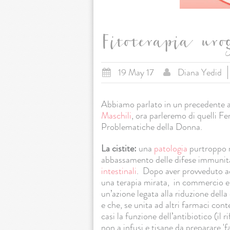
Fitoterapia uro
19 May 17
Diana Yedid
Abbiamo parlato in un precedente a
Maschili
, ora parleremo di quelli Fe
Problematiche della Donna.
La cistite:
una
patologia
purtroppo m
abbassamento delle difese immunitar
intestinali
. Dopo aver provveduto a
una terapia mirata, in commercio e
un’azione legata alla riduzione della
e che, se unita ad altri farmaci conte
casi la funzione dell’antibiotico (il r
non a infusi e tisane da preparare 'f