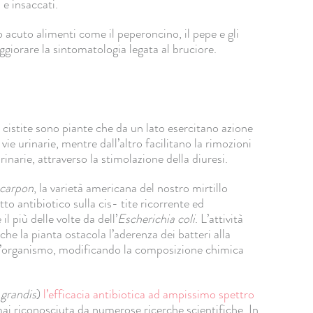
 e insaccati.
 acuto alimenti come il peperoncino, il pepe e gli
giorare la sintomatologia legata al bruciore.
a cistite sono piante che da un lato esercitano azione
vie urinarie, mentre dall’altro facilitano la rimozioni
rinarie, attraverso la stimolazione della diuresi.
carpon
, la varietà americana del nostro mirtillo
to antibiotico sulla cis- tite ricorrente ed
l più delle volte da dell’
Escherichia coli
. L’attività
che la pianta ostacola l’aderenza dei batteri alla
nell’organismo, modificando la composizione chimica
grandis
)
l’efficacia antibiotica ad ampissimo spettro
mai riconosciuta da numerose ricerche scientifiche. In