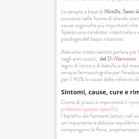
La terapia a base di
Mirtillo
,
Semi d
successo nelle forme di blanda cisti
cause organiche più importanti che po
Spesso una candidosi intestinale o
patologie del basso intestino.
Abbiamo molto sentito parlare per le C
negli anni scorsi,
del
D-Mannosio
legno di larice o di betulla e dal ma
terapie farmacologiche per l’eradica
per il 90% la causa delle infezioni del
S
intomi, cause, cure e ri
Come di prassi è importante il
ripri
probiotici specie-specifici
.
I benefici dei fermenti lattici: nel 
un importante e delicato equilibrio 
compongono la flora, scopriamone i