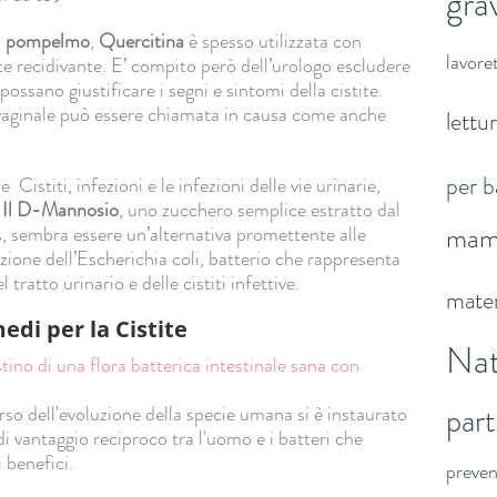
gra
i pompelmo
,
Quercitina
è spesso utilizzata con
lavoret
te recidivante. E’ compito però dell’urologo escludere
ssano giustificare i segni e sintomi della cistite.
 vaginale può essere chiamata in causa come anche
lettu
per b
istiti, infezioni e le infezioni delle vie urinarie,
.
Il D-Mannosio
, uno zucchero semplice estratto dal
ma
is, sembra essere un’alternativa promettente alle
zione dell’Escherichia coli, batterio che rappresenta
 tratto urinario e delle cistiti infettive.
mater
medi
per la Cistite
Nat
stino di una flora batterica intestinale sana con
par
corso dell'evoluzione della specie umana si è instaurato
di vantaggio reciproco tra l'uomo e i batteri che
 benefici.
preve