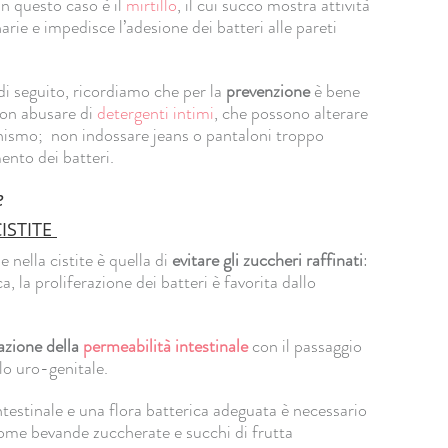
n questo caso è il
mirtillo
, il cui succo mostra attività
narie e impedisce l’adesione dei batteri alle pareti
di seguito, ricordiamo che per la
prevenzione
è bene
non abusare di
detergenti intimi
, che possono alterare
ganismo; non indossare jeans o pantaloni troppo
ento dei batteri.
e
ISTITE
e nella cistite è quella di
evitare gli zuccheri raffinati
:
a, la proliferazione dei batteri è favorita dallo
azione della
permeabilità intestinale
con il passaggio
llo uro-genitale.
testinale e una flora batterica adeguata è necessario
i come bevande zuccherate e succhi di frutta