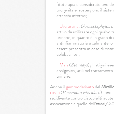
fitoterapia è considerato uno dei 
urogenitale, sostengono il sistema
attacchi infettivi;
·
Uva ursina
: (
Arctostaphylos u
attivo da utilizzare ogni qualvolt
urinarie, in quanto è in grado di
antinfiammatoria e calmante lo 
essere prescritta in caso di cistit
colobacillosi;
·
Mais
(
Zea mays
) gli stigmi es
analgesica, utili nel trattamento
urinarie;
Anche il
gemmoderivato
del
Mirtill
rosso
(
Vaccinium vitis idaea
) sono 
recidivante contro cistopieliti acute 
associazione a quello dell’
erica
(
Call