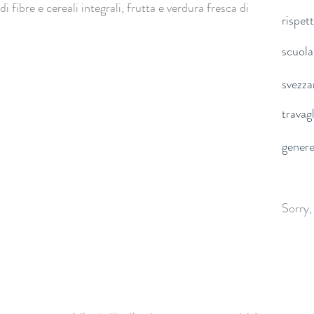
 fibre e cereali integrali, frutta e verdura fresca di
rispet
scuola
svezz
travag
gener
Sorry,