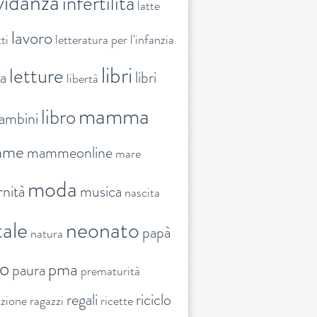
vidanza
infertilità
latte
lavoro
ti
letteratura per l'infanzia
libri
letture
ra
libri
libertà
mamma
libro
ambini
mme
mammeonline
mare
moda
nità
musica
nascita
ale
neonato
papà
natura
to
pma
paura
prematurità
regali
riciclo
nzione
ragazzi
ricette