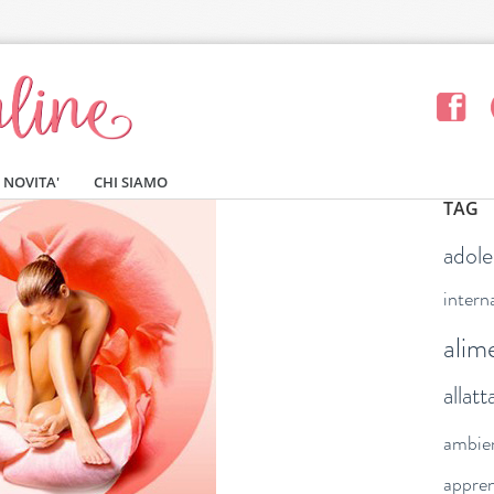
NOVITA'
CHI SIAMO
TAG
adol
intern
alim
allat
ambie
appre