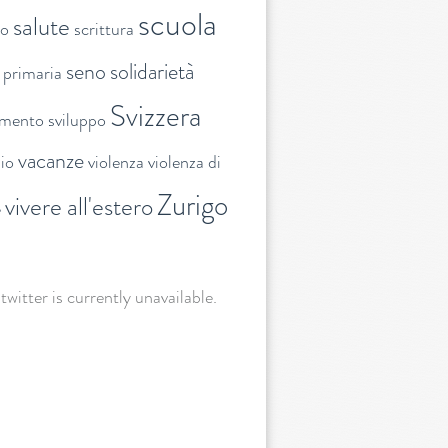
scuola
salute
to
scrittura
seno
solidarietà
 primaria
Svizzera
amento
sviluppo
vacanze
lio
violenza
violenza di
Zurigo
vivere all'estero
e
 twitter is currently unavailable.