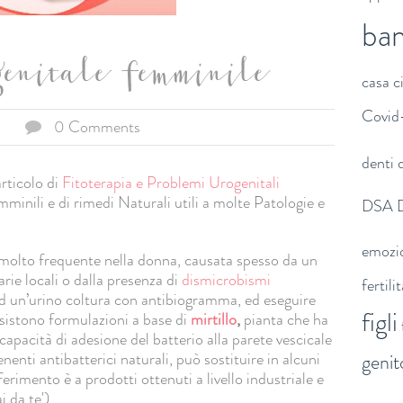
ba
genitale femminile
casa
c
Covid
0 Comments
denti
d
rticolo di
Fitoterapia e Problemi Urogenitali
mminili e di rimedi Naturali utili a molte Patologie e
DSA
emozi
olto frequente nella donna, causata spesso da un
ie locali o dalla presenza di
dismicrobismi
fertili
d un’urino coltura con antibiogramma, ed eseguire
figli
sistono formulazioni a base di
mirtillo
,
pianta che ha
 capacità di adesione del batterio alla parete vescicale
nenti antibatterici naturali, può sostituire in alcuni
genit
iferimento è a prodotti ottenuti a livello industriale e
ai da te')