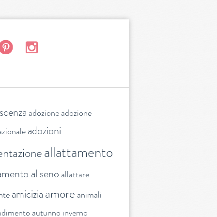
escenza
adozione
adozione
adozioni
azionale
allattamento
entazione
tamento al seno
allattare
amore
amicizia
nte
animali
ndimento
autunno inverno