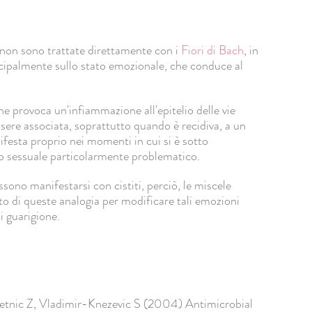
, non sono trattate direttamente con i
Fiori di Bach
, in
cipalmente sullo stato emozionale, che conduce al
che provoca un'infiammazione all'epitelio delle vie
ssere associata, soprattutto quando è recidiva, a un
nifesta proprio nei momenti in cui si è sotto
o sessuale particolarmente problematico.
sono manifestarsi con cistiti, perciò, le miscele
o di queste analogia per modificare tali emozioni
di guarigione.
tnic Z, Vladimir-Knezevic S (2004) Antimicrobial