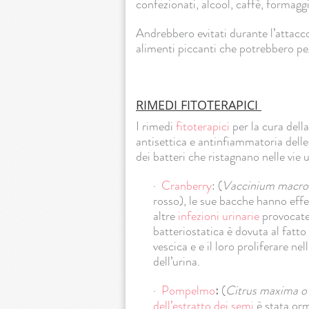
confezionati, alcool, caffè, formaggi
Andrebbero evitati durante l’attacco
alimenti piccanti che potrebbero peg
RIMEDI FITOTERAPICI
I rimedi
fitoterapici
per la cura dell
antisettica e antinfiammatoria delle 
dei batteri che ristagnano nelle vie u
·
Cranberry
: (
Vaccinium macro
rosso), le sue bacche hanno effet
altre
infezioni urinarie
provocate i
batteriostatica è dovuta al fatto 
vescica e e il loro proliferare 
dell’urina.
·
Pompelmo
:
(
Citrus maxima o 
dell’estratto dei semi
è stata or