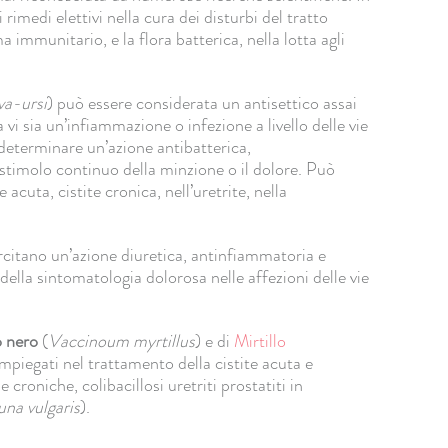
rimedi elettivi nella cura dei disturbi del tratto
 immunitario, e la flora batterica, nella lotta agli
va-ursi
) può essere considerata un antisettico assai
a vi sia un’infiammazione o infezione a livello delle vie
 determinare un’azione antibatterica,
stimolo continuo della minzione o il dolore. Può
e acuta, cistite cronica, nell’uretrite, nella
ercitano un’azione diuretica, antinfiammatoria e
 della sintomatologia dolorosa nelle affezioni delle vie
o nero
(
Vaccinoum myrtillus
) e di
Mirtillo
impiegati nel trattamento della cistite acuta e
e croniche, colibacillosi uretriti prostatiti in
una vulgaris
).