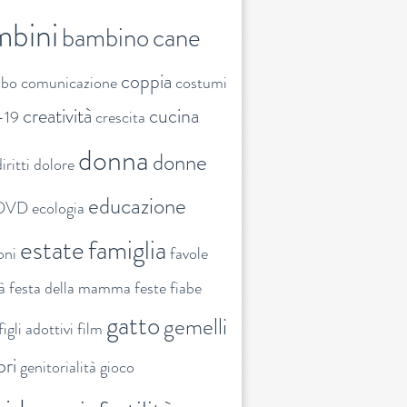
mbini
bambino
cane
coppia
ibo
comunicazione
costumi
creatività
cucina
-19
crescita
donna
donne
iritti
dolore
educazione
DVD
ecologia
estate
famiglia
oni
favole
tà
festa della mamma
feste
fiabe
gatto
gemelli
figli adottivi
film
ori
genitorialità
gioco