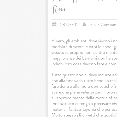
fine
28 Dec 11
Silvia Campane
E' vero, gli ambienti dove vivono i
modalità di vivere le città lo sono, g
vissuto io proprio non c'entra nient
maggioranza dei bambini non ha spa
indichi loro cosa devono fare e com
Tutto questo non ci deve indurre ad 
che alla fine vada tutto bene. In re
fare dentro alle mura domestiche (n
avere una piena valenza per il loro
all'apprendimento della motricità nec
Innanzitutto ci tengo a precisare ch
materiali fantasmagorici che per ess
Molto spesso gli oggetti che quotid