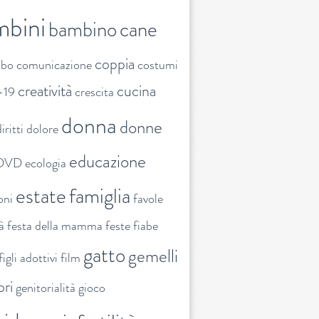
mbini
bambino
cane
coppia
ibo
comunicazione
costumi
creatività
cucina
-19
crescita
donna
donne
iritti
dolore
educazione
DVD
ecologia
estate
famiglia
oni
favole
tà
festa della mamma
feste
fiabe
gatto
gemelli
figli adottivi
film
ori
genitorialità
gioco