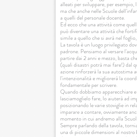
alleati per sviluppare, per esempio, 
ma che anche nelle Scuole dell'infan
a quelli del personale docente.
Ed ecco che una attività come quella
può diventare una attività che forti
simile a quello che si avrà nel foglio,
La tavola è un luogo privilegiato do
padrone. Pensiamo al versare l'acqu
partire dai 2 anni e mezzo, basta ch
(quali disastri potrà mai fare!) dal 
azione rinforzerà la sua autostima 
l'intenzionalità e migliorerà la coo
fondamentale per scrivere.
Quando dobbiamo apparecchiare e il
lasciamoglielo fare, lo aiuterà ad im
posizionando le varie stoviglie in rel
imparare a contare, ovviamente anch
momento in cui andremo alla Scuola
Sempre parlando della tavola, torni
una di piccole dimensioni al nostro