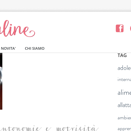
NOVITA'
CHI SIAMO
TAG
adol
intern
alim
allat
ambie
appre
autonomie e motricità