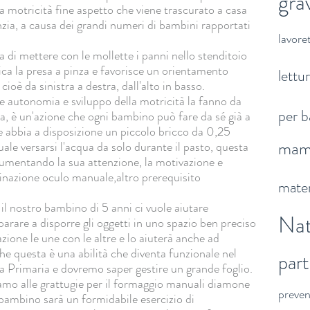
gra
la motricità fine aspetto che viene trascurato a casa
zia, a causa dei grandi numeri di bambini rapportati
lavoret
 di mettere con le mollette i panni nello stenditoio
fica la presa a pinza e favorisce un orientamento
lettu
 cioè da sinistra a destra, dall'alto in basso.
ve autonomia e sviluppo della motricità la fanno da
per b
a, è un'azione che ogni bambino può fare da sé già a
e abbia a disposizione un piccolo bricco da 0,25
ma
quale versarsi l'acqua da solo durante il pasto, questa
aumentando la sua attenzione, la motivazione e
rdinazione oculo manuale,altro prerequisito
mater
 nostro bambino di 5 anni ci vuole aiutare
Nat
parare a disporre gli oggetti in uno spazio ben preciso
azione le une con le altre e lo aiuterà anche ad
e questa è una abilità che diventa funzionale nel
par
 Primaria e dovremo saper gestire un grande foglio.
amo alle grattugie per il formaggio manuali diamone
preve
 bambino sarà un formidabile esercizio di