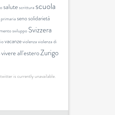
scuola
salute
to
scrittura
seno
solidarietà
 primaria
Svizzera
amento
sviluppo
vacanze
lio
violenza
violenza di
Zurigo
vivere all'estero
e
 twitter is currently unavailable.