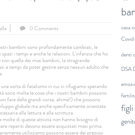
ba
casa
c
lla
0 Comments
Covid
 nostri bambini sono profondamente cambiati, le
li spazi i tempi e anche le relazioni. L'infanzia che ho
denti
d
e con quella dei miei bambini, la stragrande
zi e tempi da poter gestire senza nessun adulto che
DSA
e.
emozi
una sorta di fatalismo in cui ci rifugiamo sperando
altà sono molte le cose che i nostri bambini possono
fertili
on fare delle grandi corse, ahimè!) che possono
figli
 sviluppo globale ma anche specificamente orientate
essaria alla lettura e alla scrittura.
e molte di queste attività non hanno bisogno di
genit
ere reperiti devono essere acquistati mesi prima.
ianamente utilizziamo possono essere dei preziosi