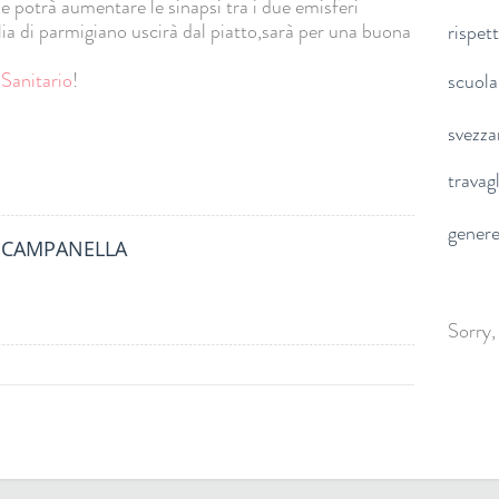
le potrà aumentare le sinapsi tra i due emisferi
glia di parmigiano uscirà dal piatto,sarà per una buona
rispet
Sanitario
!
scuola
svezz
travag
gener
A CAMPANELLA
Sorry,