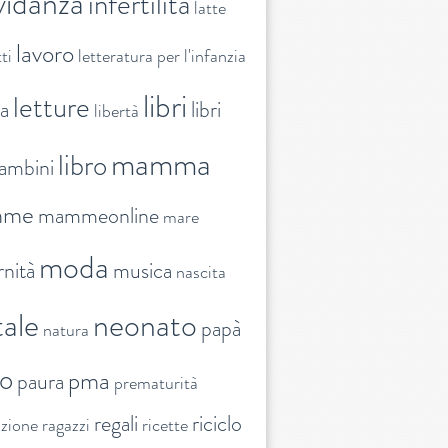
vidanza
infertilità
latte
lavoro
ti
letteratura per l'infanzia
libri
letture
ra
libri
libertà
mamma
libro
ambini
mme
mammeonline
mare
moda
nità
musica
nascita
ale
neonato
papà
natura
to
pma
paura
prematurità
regali
riciclo
nzione
ragazzi
ricette