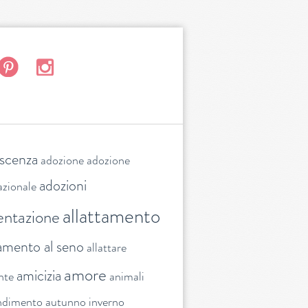
escenza
adozione
adozione
adozioni
azionale
allattamento
entazione
tamento al seno
allattare
amore
amicizia
nte
animali
ndimento
autunno inverno