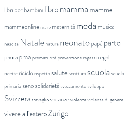
mamma
libro
mamme
libri per bambini
moda
mammeonline
maternità
musica
mare
Natale
neonato
parto
papà
nascita
natura
pma
paura
regali
prematurità
prevenzione
ragazzi
scuola
salute
riciclo
ricette
rispetto
scrittura
scuola
seno
solidarietà
primaria
svezzamento
sviluppo
Svizzera
vacanze
travaglio
violenza
violenza di genere
Zurigo
vivere all'estero