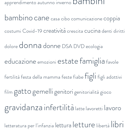
bambini
apprendimento
autunno inverno
bambino
cane
coppia
casa
cibo
comunicazione
creatività
cucina
costumi
Covid-19
crescita
denti
diritti
donna
donne
dolore
DSA
DVD
ecologia
estate
famiglia
educazione
emozioni
favole
figli
fertilità
festa della mamma
feste
fiabe
figli adottivi
gatto
gemelli
genitori
film
genitorialità
gioco
gravidanza
infertilità
lavoro
latte
lavoretti
libri
letture
lettura
letteratura per l'infanzia
libertà