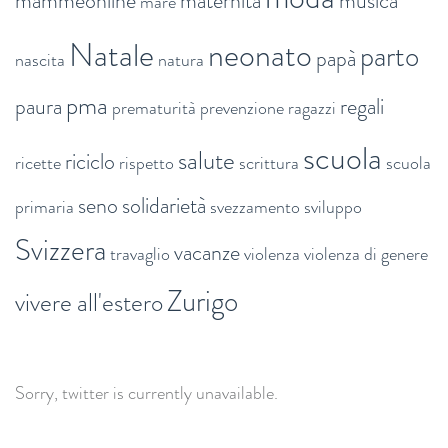
mammeonline
maternità
musica
mare
Natale
neonato
parto
papà
nascita
natura
pma
paura
regali
prematurità
prevenzione
ragazzi
scuola
salute
riciclo
ricette
rispetto
scrittura
scuola
seno
solidarietà
primaria
svezzamento
sviluppo
Svizzera
vacanze
travaglio
violenza
violenza di genere
Zurigo
vivere all'estero
Sorry, twitter is currently unavailable.