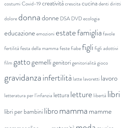
creatività
cucina
costumi
Covid-19
crescita
denti
diritti
donna
donne
dolore
DSA
DVD
ecologia
estate
famiglia
educazione
emozioni
favole
figli
fertilità
festa della mamma
feste
fiabe
figli adottivi
gatto
gemelli
genitori
film
genitorialità
gioco
gravidanza
infertilità
lavoro
latte
lavoretti
libri
letture
lettura
letteratura per l'infanzia
libertà
mamma
libro
mamme
libri per bambini
moda