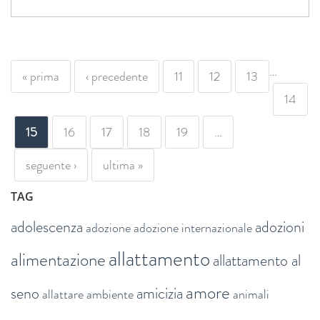
PAGINE
…
« prima
‹ precedente
11
12
13
14
15
16
17
18
19
…
seguente ›
ultima »
TAG
adolescenza
adozioni
adozione
adozione internazionale
allattamento
alimentazione
allattamento al
amore
seno
amicizia
allattare
ambiente
animali