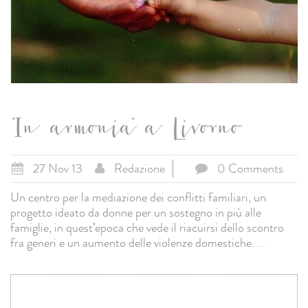
"In armonia" a Livorno
27 Nov 13
Redazione
0 Comments
Un centro per la mediazione dei conflitti familiari, un
progetto ideato da donne per un sostegno in più alle
famiglie, in quest’epoca che vede il riacuirsi dello scontro
fra generi e un aumento delle violenze domestiche.
...