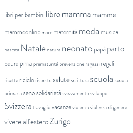
mamma
libro
mamme
libri per bambini
moda
mammeonline
maternità
musica
mare
Natale
neonato
parto
papà
nascita
natura
pma
paura
regali
prematurità
prevenzione
ragazzi
scuola
salute
riciclo
ricette
rispetto
scrittura
scuola
seno
solidarietà
primaria
svezzamento
sviluppo
Svizzera
vacanze
travaglio
violenza
violenza di genere
Zurigo
vivere all'estero