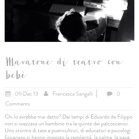
Maratone di teatro con
bebè
09 Dec 13
Francesca Sangalli
0
Comments
Chi lo avrebbe mai detto? Dai tempi di Eduardo de Filippo
non si svezzava un bambino tra le quinte dei palcoscenici.
Uno stormo di tate e puericultrici, di educatori e psicologi
ficcanaso ci hanno imposto la regolarità, la calma, la pace.