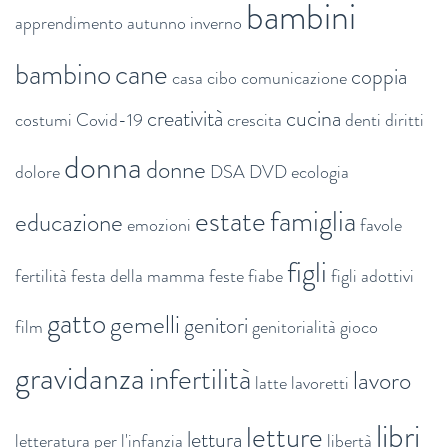
bambini
apprendimento
autunno inverno
bambino
cane
coppia
casa
cibo
comunicazione
creatività
cucina
costumi
Covid-19
crescita
denti
diritti
donna
donne
dolore
DSA
DVD
ecologia
estate
famiglia
educazione
emozioni
favole
figli
fertilità
festa della mamma
feste
fiabe
figli adottivi
gatto
gemelli
genitori
film
genitorialità
gioco
gravidanza
infertilità
lavoro
latte
lavoretti
libri
letture
lettura
letteratura per l'infanzia
libertà