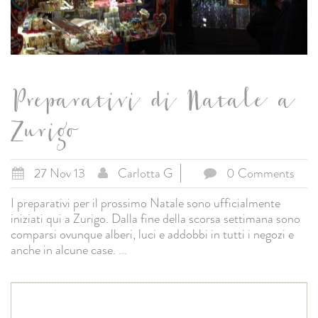
Preparativi di Natale a
Zurigo
27 Nov 13
Carlotta G
0 Comments
I preparativi per il prossimo Natale sono ufficialmente
iniziati qui a Zurigo. Dalla fine della scorsa settimana sono
comparsi ovunque alberi, luci e addobbi in tutti i negozi e
anche in alcune case.
...