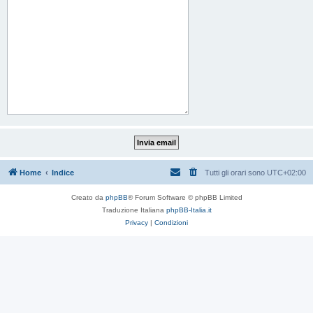
Home
Indice
Tutti gli orari sono
UTC+02:00
Creato da
phpBB
® Forum Software © phpBB Limited
Traduzione Italiana
phpBB-Italia.it
Privacy
|
Condizioni