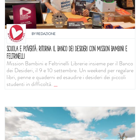
BY
REDAZIONE
SCUOLA E POVERTÀ: RITORNA IL BANCO DEI DESIDERI CON MISSION BAMBINI E
FELTRINELLI
Mission Bambini e Feltrinelli Librerie insieme per il Banco
dei Desideri, il 9 e 10 settembre. Un weekend per regalare
libri, penne e quaderni ed esaudire i desideri dei piccoli
studenti in difficoltà.
...