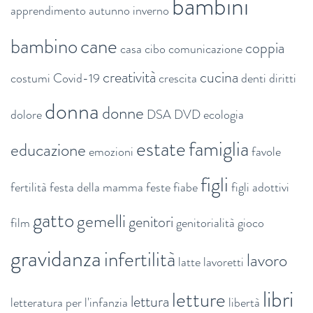
bambini
apprendimento
autunno inverno
bambino
cane
coppia
casa
cibo
comunicazione
creatività
cucina
costumi
Covid-19
crescita
denti
diritti
donna
donne
dolore
DSA
DVD
ecologia
estate
famiglia
educazione
emozioni
favole
figli
fertilità
festa della mamma
feste
fiabe
figli adottivi
gatto
gemelli
genitori
film
genitorialità
gioco
gravidanza
infertilità
lavoro
latte
lavoretti
libri
letture
lettura
letteratura per l'infanzia
libertà