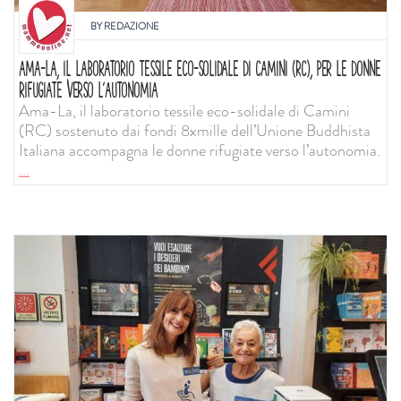
BY
REDAZIONE
AMA-LA, IL LABORATORIO TESSILE ECO-SOLIDALE DI CAMINI (RC), PER LE DONNE
RIFUGIATE VERSO L’AUTONOMIA
Ama-La, il laboratorio tessile eco-solidale di Camini
(RC) sostenuto dai fondi 8xmille dell’Unione Buddhista
Italiana accompagna le donne rifugiate verso l’autonomia.
...