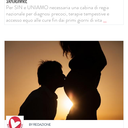
STRAORDINARIE
Per SIN e UNIAMO necessaria una cabina di regia
nazionale per diagnosi precoci, terapie tempestive e
accesso equo alle cure fin dai primi giorni di vita
...
BY
REDAZIONE