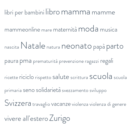
mamma
libro
mamme
libri per bambini
moda
mammeonline
maternità
musica
mare
Natale
neonato
parto
papà
nascita
natura
pma
paura
regali
prematurità
prevenzione
ragazzi
scuola
salute
riciclo
ricette
rispetto
scrittura
scuola
seno
solidarietà
primaria
svezzamento
sviluppo
Svizzera
vacanze
travaglio
violenza
violenza di genere
Zurigo
vivere all'estero