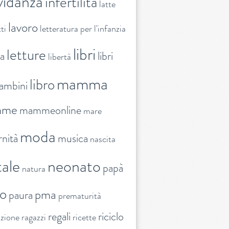
vidanza
infertilità
latte
lavoro
ti
letteratura per l'infanzia
libri
letture
ra
libri
libertà
mamma
libro
ambini
mme
mammeonline
mare
moda
nità
musica
nascita
ale
neonato
papà
natura
to
pma
paura
prematurità
regali
riciclo
nzione
ragazzi
ricette