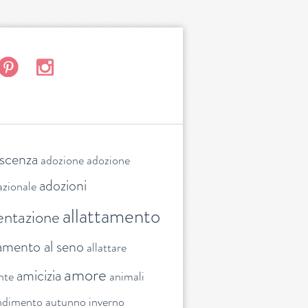
escenza
adozione
adozione
adozioni
azionale
allattamento
entazione
tamento al seno
allattare
amore
amicizia
nte
animali
ndimento
autunno inverno