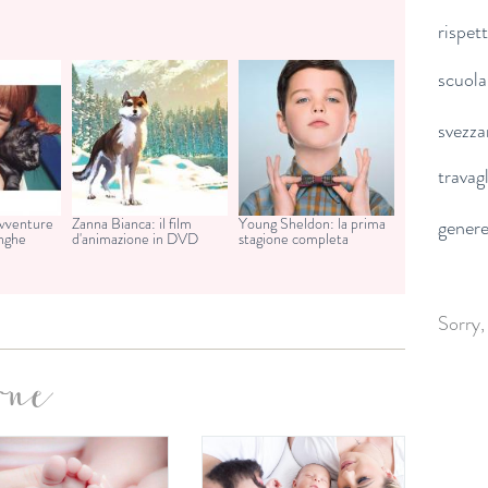
rispet
scuola
svezz
travag
avventure
Zanna Bianca: il film
Young Sheldon: la prima
gener
unghe
d'animazione in DVD
stagione completa
Sorry,
one