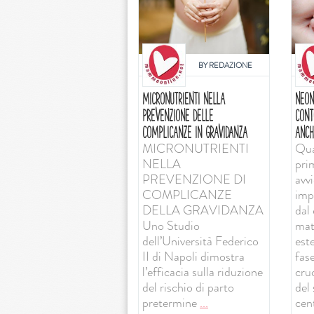
BY
REDAZIONE
MICRONUTRIENTI NELLA
NEON
PREVENZIONE DELLE
CONT
COMPLICANZE IN GRAVIDANZA
ANCH
MICRONUTRIENTI
Qua
NELLA
pri
PREVENZIONE DI
avv
COMPLICANZE
imp
DELLA GRAVIDANZA
dal 
Uno Studio
mat
dell’Università Federico
est
II di Napoli dimostra
fas
l’efficacia sulla riduzione
cruc
del rischio di parto
del
pretermine
...
cent