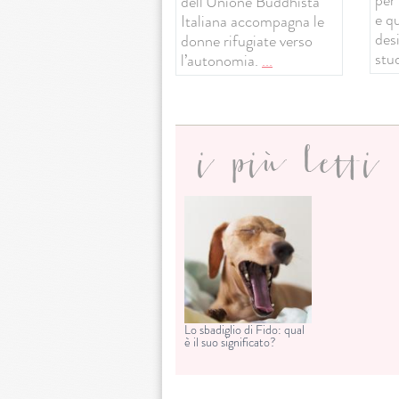
dell’Unione Buddhista
e q
Italiana accompagna le
desi
donne rifugiate verso
stud
l’autonomia.
...
i più letti
Lo sbadiglio di Fido: qual
è il suo significato?