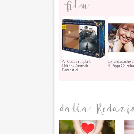
film
A Pasqua regala la
Le fantastiche 
Giftbox Animali
di Pippi Calzel
Fantastici
dalla Redazi