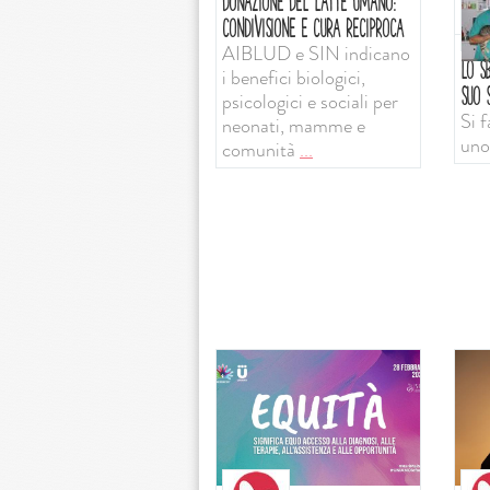
DONAZIONE DEL LATTE UMANO:
CONDIVISIONE E CURA RECIPROCA
AIBLUD e SIN indicano
LO SB
i benefici biologici,
SUO S
psicologici e sociali per
Si f
neonati, mamme e
uno
comunità
...