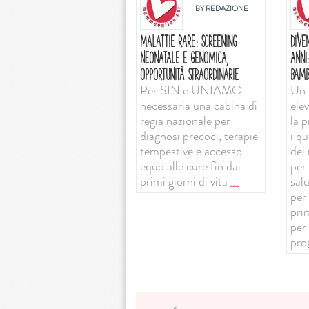
BY
REDAZIONE
MALATTIE RARE: SCREENING
DIVE
NEONATALE E GENOMICA,
ANNI
OPPORTUNITÀ STRAORDINARIE
BAMB
Per SIN e UNIAMO
Un 
necessaria una cabina di
ele
regia nazionale per
la 
diagnosi precoci, terapie
i qu
tempestive e accesso
dei 
equo alle cure fin dai
per 
primi giorni di vita
...
sal
per
prim
per
pro