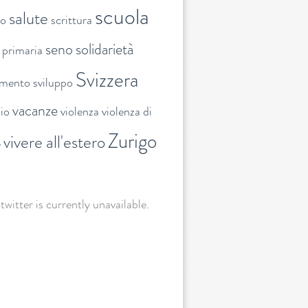
scuola
salute
to
scrittura
seno
solidarietà
 primaria
Svizzera
amento
sviluppo
vacanze
lio
violenza
violenza di
Zurigo
vivere all'estero
e
 twitter is currently unavailable.