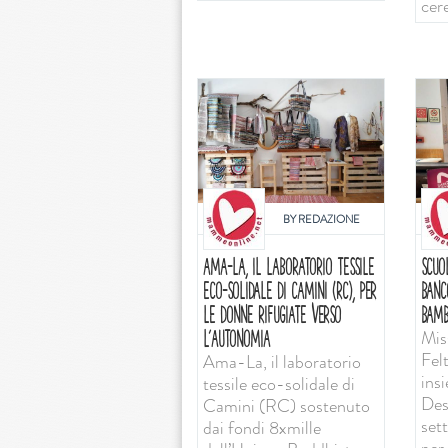
cer
BY
REDAZIONE
AMA-LA, IL LABORATORIO TESSILE
SCUO
ECO-SOLIDALE DI CAMINI (RC), PER
BANC
LE DONNE RIFUGIATE VERSO
BAMB
Mis
L’AUTONOMIA
Felt
Ama-La, il laboratorio
ins
tessile eco-solidale di
Desi
Camini (RC) sostenuto
set
dai fondi 8xmille
per 