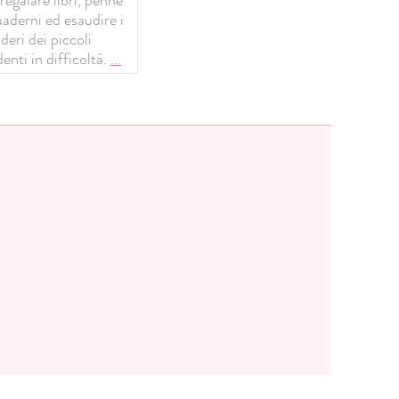
uaderni ed esaudire i
deri dei piccoli
enti in difficoltà.
...