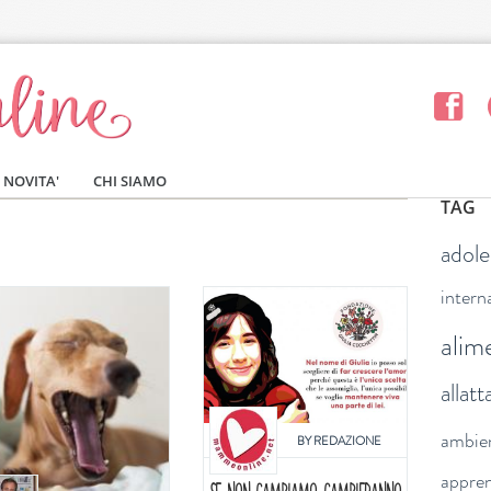
NOVITA'
CHI SIAMO
TAG
adol
intern
alim
allat
ambie
BY
REDAZIONE
appre