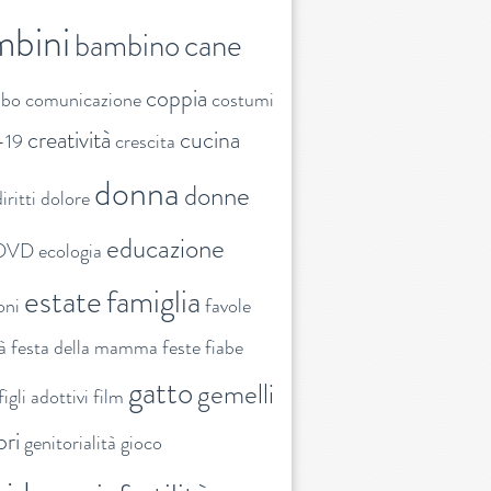
mbini
bambino
cane
coppia
ibo
comunicazione
costumi
creatività
cucina
-19
crescita
donna
donne
iritti
dolore
educazione
DVD
ecologia
estate
famiglia
oni
favole
tà
festa della mamma
feste
fiabe
gatto
gemelli
figli adottivi
film
ori
genitorialità
gioco