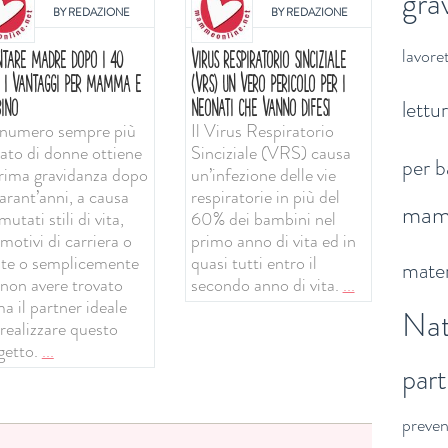
gra
BY
REDAZIONE
BY
REDAZIONE
lavoret
NTARE MADRE DOPO I 40
VIRUS RESPIRATORIO SINCIZIALE
: I VANTAGGI PER MAMMA E
(VRS) UN VERO PERICOLO PER I
lettu
INO
NEONATI CHE VANNO DIFESI
numero sempre più
Il Virus Respiratorio
vato di donne ottiene
Sinciziale (VRS) causa
per b
prima gravidanza dopo
un’infezione delle vie
arant’anni, a causa
respiratorie in più del
ma
mutati stili di vita,
60% dei bambini nel
motivi di carriera o
primo anno di vita ed in
ute o semplicemente
quasi tutti entro il
mater
 non avere trovato
secondo anno di vita.
...
a il partner ideale
Nat
 realizzare questo
getto.
...
par
preve