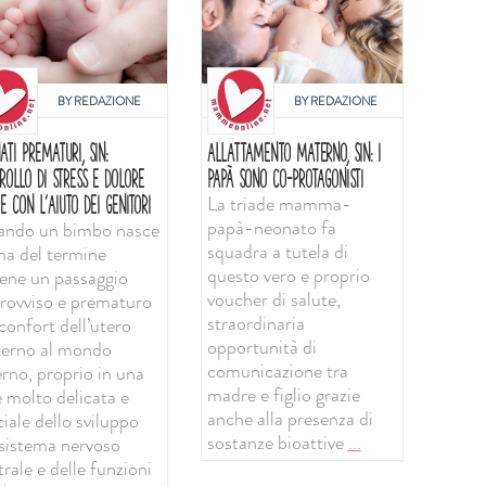
BY
REDAZIONE
BY
REDAZIONE
ATI PREMATURI, SIN:
ALLATTAMENTO MATERNO, SIN: I
ROLLO DI STRESS E DOLORE
PAPÀ SONO CO-PROTAGONISTI
La triade mamma-
E CON L'AIUTO DEI GENITORI
papà-neonato fa
ndo un bimbo nasce
squadra a tutela di
ma del termine
questo vero e proprio
iene un passaggio
voucher di salute,
rovviso e prematuro
straordinaria
confort dell’utero
opportunità di
erno al mondo
comunicazione tra
erno, proprio in una
madre e figlio grazie
e molto delicata e
anche alla presenza di
iale dello sviluppo
sostanze bioattive
...
 sistema nervoso
rale e delle funzioni