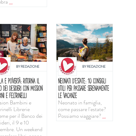
ebra
...
BY
REDAZIONE
BY
REDAZIONE
LA E POVERTÀ: RITORNA IL
NEONATI D'ESTATE: 10 CONSIGLI
O DEI DESIDERI CON MISSION
UTILI PER PASSARE SERENAMENTE
INI E FELTRINELLI
LE VACANZE
sion Bambini e
Neonato in famiglia,
rinelli Librerie
come passare l'estate?
ieme per il Banco dei
Possiamo viaggiare?
...
deri, il 9 e 10
tembre. Un weekend
regalare libri, penne