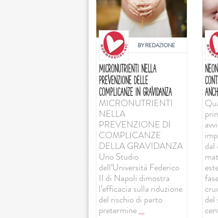
BY
REDAZIONE
MICRONUTRIENTI NELLA
NEON
PREVENZIONE DELLE
CONT
COMPLICANZE IN GRAVIDANZA
ANCH
MICRONUTRIENTI
Qua
NELLA
pri
PREVENZIONE DI
avv
COMPLICANZE
imp
DELLA GRAVIDANZA
dal 
Uno Studio
mat
dell’Università Federico
est
II di Napoli dimostra
fas
l’efficacia sulla riduzione
cruc
del rischio di parto
del
pretermine
...
cent