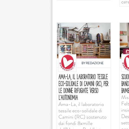
cer
BY
REDAZIONE
AMA-LA, IL LABORATORIO TESSILE
SCUO
ECO-SOLIDALE DI CAMINI (RC), PER
BANC
LE DONNE RIFUGIATE VERSO
BAMB
Mis
L’AUTONOMIA
Felt
Ama-La, il laboratorio
ins
tessile eco-solidale di
Desi
Camini (RC) sostenuto
set
dai fondi 8xmille
per 