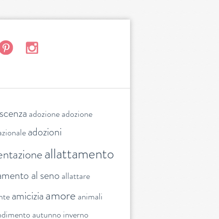
escenza
adozione
adozione
adozioni
azionale
allattamento
entazione
tamento al seno
allattare
amore
amicizia
nte
animali
ndimento
autunno inverno