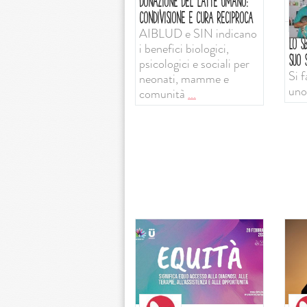
DONAZIONE DEL LATTE UMANO:
CONDIVISIONE E CURA RECIPROCA
AIBLUD e SIN indicano
LO SB
i benefici biologici,
SUO S
psicologici e sociali per
Si f
neonati, mamme e
uno
comunità
...