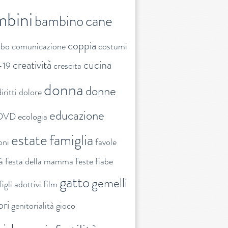
mbini
bambino
cane
coppia
ibo
comunicazione
costumi
creatività
cucina
-19
crescita
donna
donne
iritti
dolore
educazione
DVD
ecologia
estate
famiglia
oni
favole
tà
festa della mamma
feste
fiabe
gatto
gemelli
figli adottivi
film
ori
genitorialità
gioco