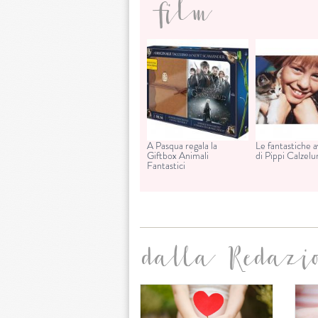
film
A Pasqua regala la
Le fantastiche 
Giftbox Animali
di Pippi Calzel
Fantastici
dalla Redazi