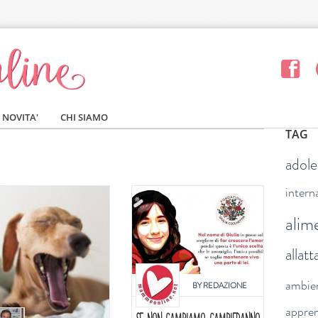
NOVITA'
CHI SIAMO
TAG
adol
intern
alim
allat
ambie
BY
REDAZIONE
appre