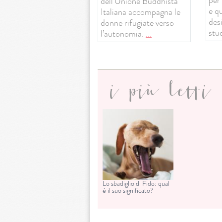
dell’Unione Buddhista
e q
Italiana accompagna le
desi
donne rifugiate verso
stud
l’autonomia.
...
i più letti
Lo sbadiglio di Fido: qual
è il suo significato?