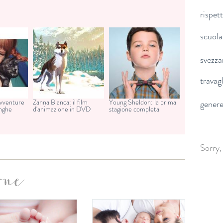
rispet
scuola
svezz
travag
avventure
Zanna Bianca: il film
Young Sheldon: la prima
gener
unghe
d'animazione in DVD
stagione completa
Sorry,
one