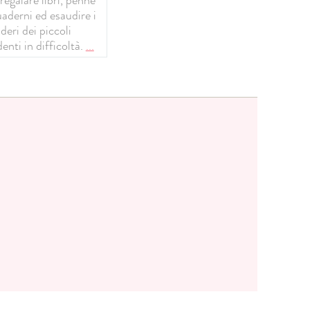
uaderni ed esaudire i
deri dei piccoli
enti in difficoltà.
...