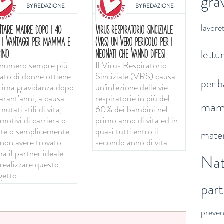
gra
BY
REDAZIONE
BY
REDAZIONE
lavoret
NTARE MADRE DOPO I 40
VIRUS RESPIRATORIO SINCIZIALE
: I VANTAGGI PER MAMMA E
(VRS) UN VERO PERICOLO PER I
lettu
INO
NEONATI CHE VANNO DIFESI
numero sempre più
Il Virus Respiratorio
vato di donne ottiene
Sinciziale (VRS) causa
per b
prima gravidanza dopo
un’infezione delle vie
arant’anni, a causa
respiratorie in più del
ma
mutati stili di vita,
60% dei bambini nel
motivi di carriera o
primo anno di vita ed in
ute o semplicemente
quasi tutti entro il
mater
 non avere trovato
secondo anno di vita.
...
a il partner ideale
Nat
 realizzare questo
getto.
...
par
preve