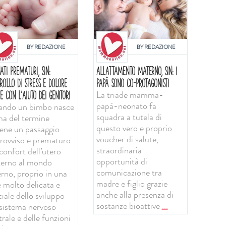
BY
REDAZIONE
BY
REDAZIONE
ATI PREMATURI, SIN:
ALLATTAMENTO MATERNO, SIN: I
ROLLO DI STRESS E DOLORE
PAPÀ SONO CO-PROTAGONISTI
La triade mamma-
E CON L'AIUTO DEI GENITORI
papà-neonato fa
ndo un bimbo nasce
squadra a tutela di
ma del termine
questo vero e proprio
iene un passaggio
voucher di salute,
rovviso e prematuro
straordinaria
confort dell’utero
opportunità di
erno al mondo
comunicazione tra
erno, proprio in una
madre e figlio grazie
e molto delicata e
anche alla presenza di
iale dello sviluppo
sostanze bioattive
...
 sistema nervoso
rale e delle funzioni