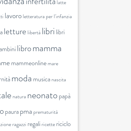
vidanza
infertilità
latte
lavoro
ti
letteratura per l'infanzia
libri
letture
ra
libri
libertà
mamma
libro
ambini
mme
mammeonline
mare
moda
nità
musica
nascita
ale
neonato
papà
natura
to
pma
paura
prematurità
regali
riciclo
nzione
ragazzi
ricette