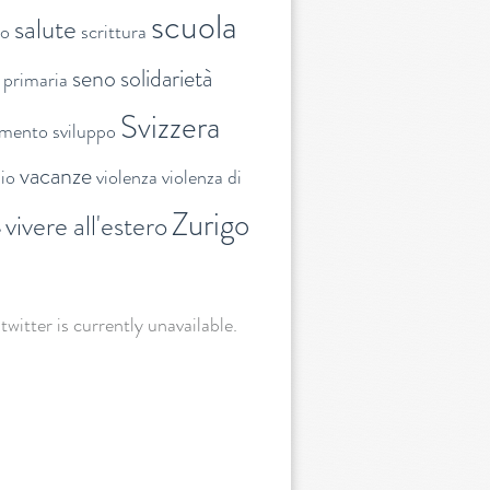
scuola
salute
to
scrittura
seno
solidarietà
 primaria
Svizzera
amento
sviluppo
vacanze
lio
violenza
violenza di
Zurigo
vivere all'estero
e
 twitter is currently unavailable.