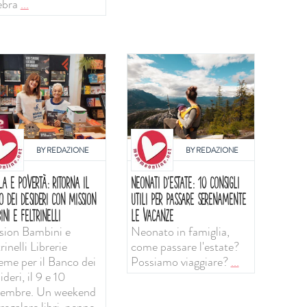
ebra
...
BY
REDAZIONE
BY
REDAZIONE
LA E POVERTÀ: RITORNA IL
NEONATI D'ESTATE: 10 CONSIGLI
O DEI DESIDERI CON MISSION
UTILI PER PASSARE SERENAMENTE
INI E FELTRINELLI
LE VACANZE
sion Bambini e
Neonato in famiglia,
rinelli Librerie
come passare l'estate?
ieme per il Banco dei
Possiamo viaggiare?
...
deri, il 9 e 10
tembre. Un weekend
regalare libri, penne