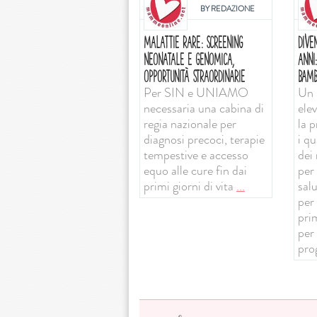
BY
REDAZIONE
MALATTIE RARE: SCREENING
DIVE
NEONATALE E GENOMICA,
ANNI
OPPORTUNITÀ STRAORDINARIE
BAMB
Per SIN e UNIAMO
Un 
necessaria una cabina di
ele
regia nazionale per
la 
diagnosi precoci, terapie
i qu
tempestive e accesso
dei 
equo alle cure fin dai
per 
primi giorni di vita
...
sal
per
prim
per
pro