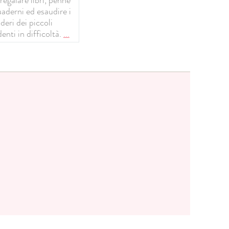
uaderni ed esaudire i
deri dei piccoli
enti in difficoltà.
...