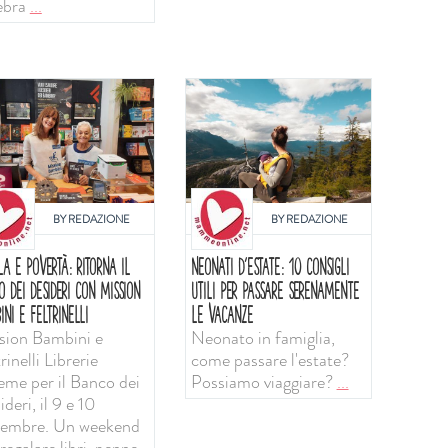
ebra
...
BY
REDAZIONE
BY
REDAZIONE
LA E POVERTÀ: RITORNA IL
NEONATI D'ESTATE: 10 CONSIGLI
O DEI DESIDERI CON MISSION
UTILI PER PASSARE SERENAMENTE
INI E FELTRINELLI
LE VACANZE
sion Bambini e
Neonato in famiglia,
rinelli Librerie
come passare l'estate?
ieme per il Banco dei
Possiamo viaggiare?
...
deri, il 9 e 10
tembre. Un weekend
regalare libri, penne