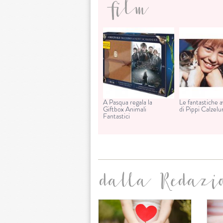
film
A Pasqua regala la
Le fantastiche 
Giftbox Animali
di Pippi Calzel
Fantastici
dalla Redazi