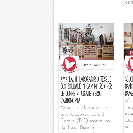
cer
BY
REDAZIONE
AMA-LA, IL LABORATORIO TESSILE
SCUO
ECO-SOLIDALE DI CAMINI (RC), PER
BANC
LE DONNE RIFUGIATE VERSO
BAMB
Mis
L’AUTONOMIA
Felt
Ama-La, il laboratorio
ins
tessile eco-solidale di
Desi
Camini (RC) sostenuto
set
dai fondi 8xmille
per 