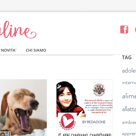
NOVITA'
CHI SIAMO
TAG
adol
intern
alim
allat
ambie
BY
REDAZIONE
appre