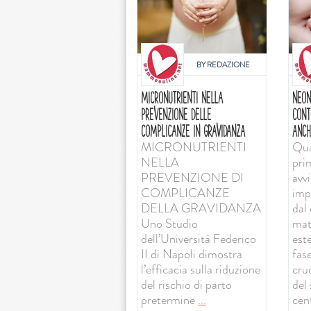
BY
REDAZIONE
MICRONUTRIENTI NELLA
NEON
PREVENZIONE DELLE
CONT
COMPLICANZE IN GRAVIDANZA
ANCH
MICRONUTRIENTI
Qua
NELLA
pri
PREVENZIONE DI
avv
COMPLICANZE
imp
DELLA GRAVIDANZA
dal 
Uno Studio
mat
dell’Università Federico
est
II di Napoli dimostra
fas
l’efficacia sulla riduzione
cruc
del rischio di parto
del
pretermine
...
cent