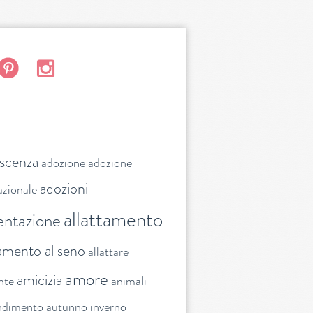
escenza
adozione
adozione
adozioni
azionale
allattamento
entazione
tamento al seno
allattare
amore
amicizia
nte
animali
ndimento
autunno inverno