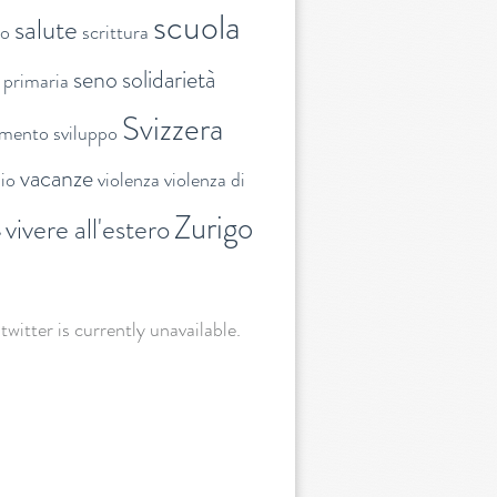
scuola
salute
to
scrittura
seno
solidarietà
 primaria
Svizzera
amento
sviluppo
vacanze
lio
violenza
violenza di
Zurigo
vivere all'estero
e
 twitter is currently unavailable.