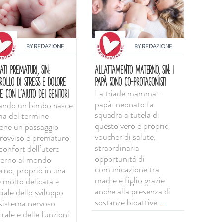
BY
REDAZIONE
BY
REDAZIONE
ATI PREMATURI, SIN:
ALLATTAMENTO MATERNO, SIN: I
ROLLO DI STRESS E DOLORE
PAPÀ SONO CO-PROTAGONISTI
La triade mamma-
E CON L'AIUTO DEI GENITORI
papà-neonato fa
ndo un bimbo nasce
squadra a tutela di
ma del termine
questo vero e proprio
iene un passaggio
voucher di salute,
rovviso e prematuro
straordinaria
confort dell’utero
opportunità di
erno al mondo
comunicazione tra
erno, proprio in una
madre e figlio grazie
e molto delicata e
anche alla presenza di
iale dello sviluppo
sostanze bioattive
...
 sistema nervoso
rale e delle funzioni