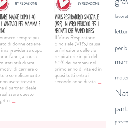
gra
BY
REDAZIONE
BY
REDAZIONE
lavoret
NTARE MADRE DOPO I 40
VIRUS RESPIRATORIO SINCIZIALE
: I VANTAGGI PER MAMMA E
(VRS) UN VERO PERICOLO PER I
lettu
INO
NEONATI CHE VANNO DIFESI
numero sempre più
Il Virus Respiratorio
vato di donne ottiene
Sinciziale (VRS) causa
per b
prima gravidanza dopo
un’infezione delle vie
arant’anni, a causa
respiratorie in più del
ma
mutati stili di vita,
60% dei bambini nel
motivi di carriera o
primo anno di vita ed in
ute o semplicemente
quasi tutti entro il
mater
 non avere trovato
secondo anno di vita.
...
a il partner ideale
Nat
 realizzare questo
getto.
...
par
preve