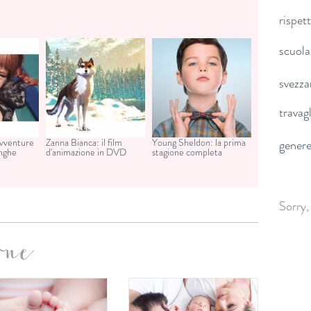
rispet
scuola
svezz
travag
avventure
Zanna Bianca: il film
Young Sheldon: la prima
gener
unghe
d'animazione in DVD
stagione completa
Sorry,
one