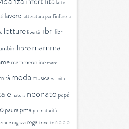
vidanza
infertilità
latte
lavoro
ti
letteratura per l'infanzia
libri
letture
ra
libri
libertà
mamma
libro
ambini
mme
mammeonline
mare
moda
nità
musica
nascita
ale
neonato
papà
natura
to
pma
paura
prematurità
regali
riciclo
nzione
ragazzi
ricette