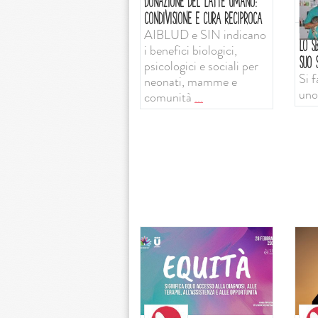
DONAZIONE DEL LATTE UMANO:
CONDIVISIONE E CURA RECIPROCA
AIBLUD e SIN indicano
LO SB
i benefici biologici,
SUO S
psicologici e sociali per
Si f
neonati, mamme e
uno
comunità
...