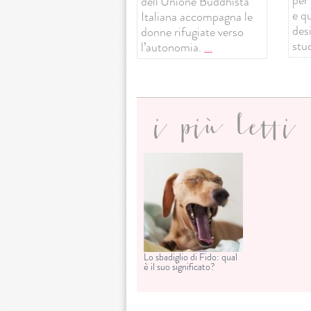
dell’Unione Buddhista
e q
Italiana accompagna le
desi
donne rifugiate verso
stud
l’autonomia.
...
i più letti
Lo sbadiglio di Fido: qual
è il suo significato?