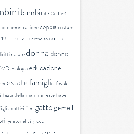
mbini
bambino
cane
coppia
ibo
comunicazione
costumi
creatività
cucina
-19
crescita
donna
donne
iritti
dolore
educazione
DVD
ecologia
estate
famiglia
oni
favole
tà
festa della mamma
feste
fiabe
gatto
gemelli
figli adottivi
film
ori
genitorialità
gioco