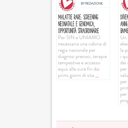
BY
REDAZIONE
MALATTIE RARE: SCREENING
DIVE
NEONATALE E GENOMICA,
ANNI
OPPORTUNITÀ STRAORDINARIE
BAMB
Per SIN e UNIAMO
Un 
necessaria una cabina di
ele
regia nazionale per
la 
diagnosi precoci, terapie
i qu
tempestive e accesso
dei 
equo alle cure fin dai
per 
primi giorni di vita
...
sal
per
prim
per
pro