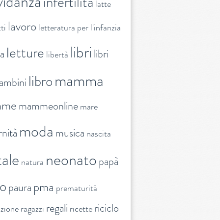
vidanza
infertilità
latte
lavoro
ti
letteratura per l'infanzia
libri
letture
ra
libri
libertà
mamma
libro
ambini
mme
mammeonline
mare
moda
nità
musica
nascita
ale
neonato
papà
natura
to
pma
paura
prematurità
regali
riciclo
nzione
ragazzi
ricette