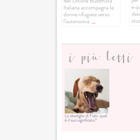
dell’Unione Buddhista
e q
Italiana accompagna le
desi
donne rifugiate verso
stud
l’autonomia.
...
i più letti
Lo sbadiglio di Fido: qual
è il suo significato?