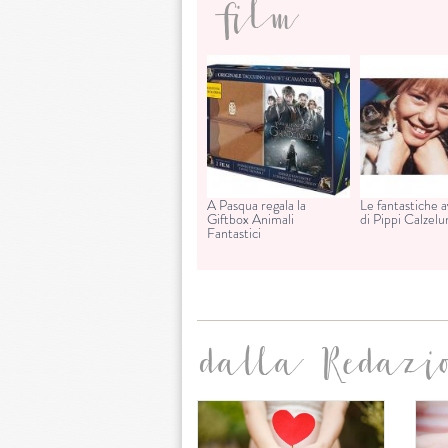
film
A Pasqua regala la
Le fantastiche 
Giftbox Animali
di Pippi Calzel
Fantastici
dalla Redazi