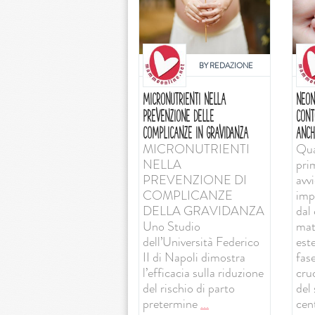
BY
REDAZIONE
MICRONUTRIENTI NELLA
NEON
PREVENZIONE DELLE
CONT
COMPLICANZE IN GRAVIDANZA
ANCH
MICRONUTRIENTI
Qua
NELLA
pri
PREVENZIONE DI
avv
COMPLICANZE
imp
DELLA GRAVIDANZA
dal 
Uno Studio
mat
dell’Università Federico
est
II di Napoli dimostra
fas
l’efficacia sulla riduzione
cruc
del rischio di parto
del
pretermine
...
cent