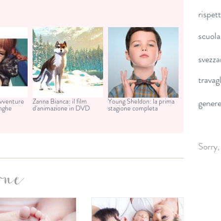
rispet
scuola
svezz
travag
avventure
Zanna Bianca: il film
Young Sheldon: la prima
gener
unghe
d'animazione in DVD
stagione completa
Sorry,
one