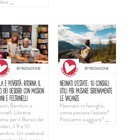
ebra
...
BY
REDAZIONE
BY
REDAZIONE
LA E POVERTÀ: RITORNA IL
NEONATI D'ESTATE: 10 CONSIGLI
O DEI DESIDERI CON MISSION
UTILI PER PASSARE SERENAMENTE
INI E FELTRINELLI
LE VACANZE
sion Bambini e
Neonato in famiglia,
rinelli Librerie
come passare l'estate?
ieme per il Banco dei
Possiamo viaggiare?
...
deri, il 9 e 10
tembre. Un weekend
regalare libri, penne