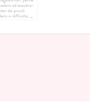
uaderni ed esaudire i
deri dei piccoli
enti in difficoltà.
...