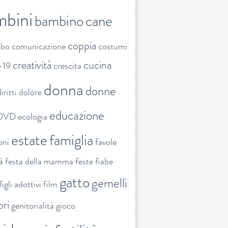
mbini
bambino
cane
coppia
ibo
comunicazione
costumi
creatività
cucina
-19
crescita
donna
donne
iritti
dolore
educazione
DVD
ecologia
estate
famiglia
oni
favole
tà
festa della mamma
feste
fiabe
gatto
gemelli
figli adottivi
film
ori
genitorialità
gioco