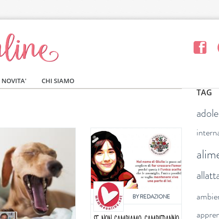
NOVITA'
CHI SIAMO
TAG
adol
intern
alim
allat
ambie
BY
REDAZIONE
appre