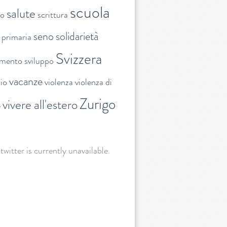
scuola
salute
to
scrittura
seno
solidarietà
 primaria
Svizzera
amento
sviluppo
vacanze
lio
violenza
violenza di
Zurigo
vivere all'estero
e
 twitter is currently unavailable.