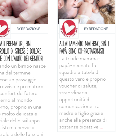
BY
REDAZIONE
BY
REDAZIONE
ATI PREMATURI, SIN:
ALLATTAMENTO MATERNO, SIN: I
ROLLO DI STRESS E DOLORE
PAPÀ SONO CO-PROTAGONISTI
La triade mamma-
E CON L'AIUTO DEI GENITORI
papà-neonato fa
ndo un bimbo nasce
squadra a tutela di
ma del termine
questo vero e proprio
iene un passaggio
voucher di salute,
rovviso e prematuro
straordinaria
confort dell’utero
opportunità di
erno al mondo
comunicazione tra
erno, proprio in una
madre e figlio grazie
e molto delicata e
anche alla presenza di
iale dello sviluppo
sostanze bioattive
...
 sistema nervoso
rale e delle funzioni