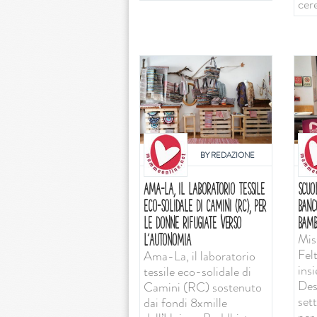
cer
BY
REDAZIONE
AMA-LA, IL LABORATORIO TESSILE
SCUO
ECO-SOLIDALE DI CAMINI (RC), PER
BANC
LE DONNE RIFUGIATE VERSO
BAMB
Mis
L’AUTONOMIA
Felt
Ama-La, il laboratorio
ins
tessile eco-solidale di
Desi
Camini (RC) sostenuto
set
dai fondi 8xmille
per 