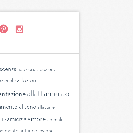
escenza
adozione
adozione
adozioni
azionale
allattamento
entazione
tamento al seno
allattare
amore
amicizia
nte
animali
ndimento
autunno inverno