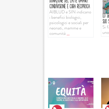
DONAZIONE DEL LATTE UMANO:
CONDIVISIONE E CURA RECIPROCA
AIBLUD e SIN indicano
LO SB
i benefici biologici,
SUO S
psicologici e sociali per
Si f
neonati, mamme e
uno
comunità
...