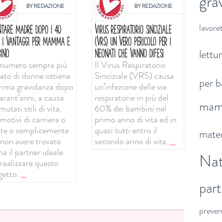
gra
BY
REDAZIONE
BY
REDAZIONE
lavoret
NTARE MADRE DOPO I 40
VIRUS RESPIRATORIO SINCIZIALE
: I VANTAGGI PER MAMMA E
(VRS) UN VERO PERICOLO PER I
lettu
INO
NEONATI CHE VANNO DIFESI
numero sempre più
Il Virus Respiratorio
vato di donne ottiene
Sinciziale (VRS) causa
per b
prima gravidanza dopo
un’infezione delle vie
arant’anni, a causa
respiratorie in più del
ma
mutati stili di vita,
60% dei bambini nel
motivi di carriera o
primo anno di vita ed in
ute o semplicemente
quasi tutti entro il
mater
 non avere trovato
secondo anno di vita.
...
a il partner ideale
Nat
 realizzare questo
getto.
...
par
preve