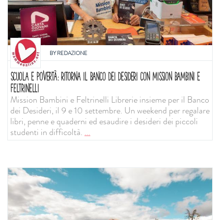
BY
REDAZIONE
SCUOLA E POVERTÀ: RITORNA IL BANCO DEI DESIDERI CON MISSION BAMBINI E
FELTRINELLI
Mission Bambini e Feltrinelli Librerie insieme per il Banco
dei Desideri, il 9 e 10 settembre. Un weekend per regalare
libri, penne e quaderni ed esaudire i desideri dei piccoli
studenti in difficoltà.
...