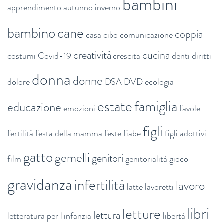
bambini
apprendimento
autunno inverno
bambino
cane
coppia
casa
cibo
comunicazione
creatività
cucina
costumi
Covid-19
crescita
denti
diritti
donna
donne
dolore
DSA
DVD
ecologia
estate
famiglia
educazione
emozioni
favole
figli
fertilità
festa della mamma
feste
fiabe
figli adottivi
gatto
gemelli
genitori
film
genitorialità
gioco
gravidanza
infertilità
lavoro
latte
lavoretti
libri
letture
lettura
letteratura per l'infanzia
libertà