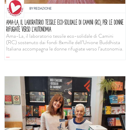
BY
REDAZIONE
AMA-LA, IL LABORATORIO TESSILE ECO-SOLIDALE DI CAMINI (RC), PER LE DONNE
RIFUGIATE VERSO L’AUTONOMIA
Ama-La, il laboratorio tessile eco-solidale di Camini
(RC) sostenuto dai fondi 8xmille dell’Unione Buddhista
Italiana accompagna le donne rifugiate verso l’autonomia.
...