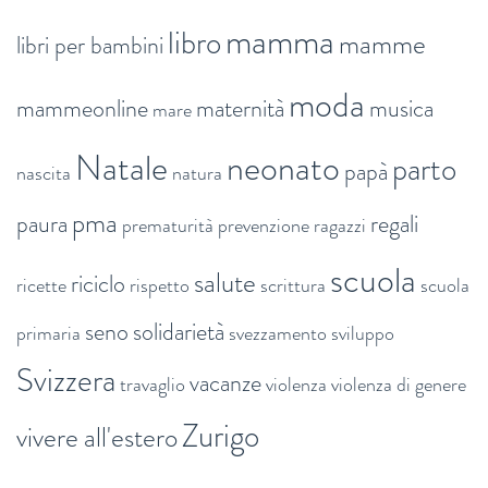
mamma
libro
mamme
libri per bambini
moda
mammeonline
maternità
musica
mare
Natale
neonato
parto
papà
nascita
natura
pma
paura
regali
prematurità
prevenzione
ragazzi
scuola
salute
riciclo
ricette
rispetto
scrittura
scuola
seno
solidarietà
primaria
svezzamento
sviluppo
Svizzera
vacanze
travaglio
violenza
violenza di genere
Zurigo
vivere all'estero