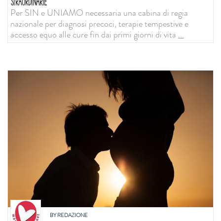
STRAORDINARIE
Per SIN e UNIAMO necessaria una cabina di regia
nazionale per diagnosi precoci, terapie tempestive e
accesso equo alle cure fin dai primi giorni di vita
...
BY
REDAZIONE