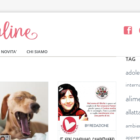
NOVITA'
CHI SIAMO
TAG
adol
intern
alim
allat
ambie
BY
REDAZIONE
appre