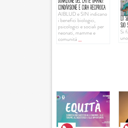
DONAZIONE DEL LATTE UMANO:
CONDIVISIONE E CURA RECIPROCA
AIBLUD e SIN indicano
LO SB
i benefici biologici,
SUO S
psicologici e sociali per
Si f
neonati, mamme e
uno
comunità
...