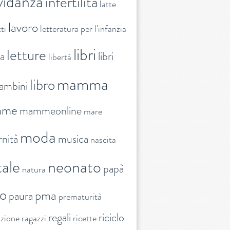
vidanza
infertilità
latte
lavoro
ti
letteratura per l'infanzia
libri
letture
ra
libri
libertà
mamma
libro
ambini
mme
mammeonline
mare
moda
nità
musica
nascita
ale
neonato
papà
natura
to
pma
paura
prematurità
regali
riciclo
nzione
ragazzi
ricette