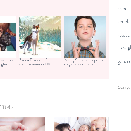
rispet
scuola
svezz
travag
avventure
Zanna Bianca: il film
Young Sheldon: la prima
gener
unghe
d'animazione in DVD
stagione completa
Sorry,
one