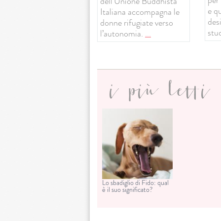
dell’Unione Buddhista
e q
Italiana accompagna le
desi
donne rifugiate verso
stud
l’autonomia.
...
i più letti
Lo sbadiglio di Fido: qual
è il suo significato?