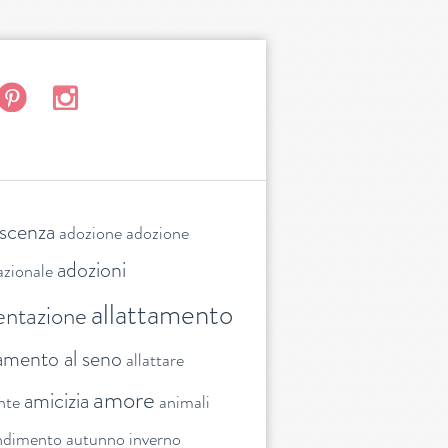
escenza
adozione
adozione
adozioni
azionale
allattamento
entazione
tamento al seno
allattare
amore
amicizia
nte
animali
ndimento
autunno inverno