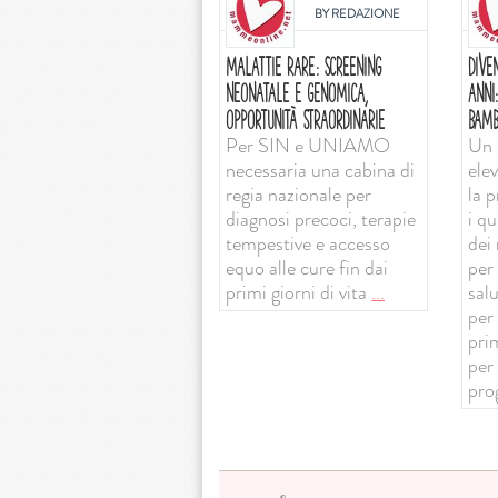
BY
REDAZIONE
MALATTIE RARE: SCREENING
DIVE
NEONATALE E GENOMICA,
ANNI
OPPORTUNITÀ STRAORDINARIE
BAMB
Per SIN e UNIAMO
Un 
necessaria una cabina di
ele
regia nazionale per
la 
diagnosi precoci, terapie
i qu
tempestive e accesso
dei 
equo alle cure fin dai
per 
primi giorni di vita
...
sal
per
prim
per
pro