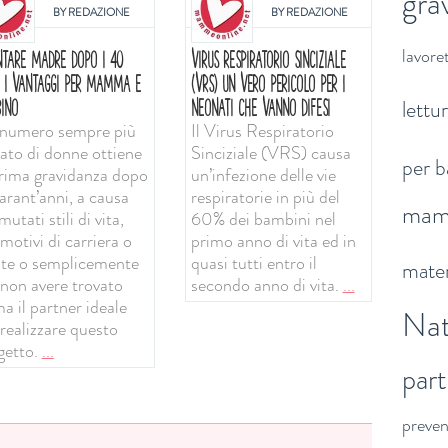
gra
BY
REDAZIONE
BY
REDAZIONE
lavoret
NTARE MADRE DOPO I 40
VIRUS RESPIRATORIO SINCIZIALE
: I VANTAGGI PER MAMMA E
(VRS) UN VERO PERICOLO PER I
lettu
INO
NEONATI CHE VANNO DIFESI
numero sempre più
Il Virus Respiratorio
vato di donne ottiene
Sinciziale (VRS) causa
per b
prima gravidanza dopo
un’infezione delle vie
arant’anni, a causa
respiratorie in più del
ma
mutati stili di vita,
60% dei bambini nel
motivi di carriera o
primo anno di vita ed in
ute o semplicemente
quasi tutti entro il
mater
 non avere trovato
secondo anno di vita.
...
a il partner ideale
Nat
 realizzare questo
getto.
...
par
preve