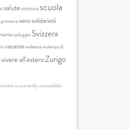
scuola
salute
to
scrittura
seno
solidarietà
 primaria
Svizzera
amento
sviluppo
vacanze
lio
violenza
violenza di
Zurigo
vivere all'estero
e
 twitter is currently unavailable.