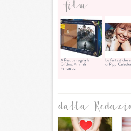
film
A Pasqua regala la
Le fantastiche 
Giftbox Animali
di Pippi Calzel
Fantastici
dalla Redazi