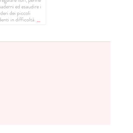
uaderni ed esaudire i
deri dei piccoli
enti in difficoltà.
...