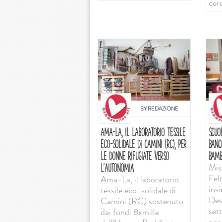
cer
BY
REDAZIONE
AMA-LA, IL LABORATORIO TESSILE
SCUO
ECO-SOLIDALE DI CAMINI (RC), PER
BANC
LE DONNE RIFUGIATE VERSO
BAMB
Mis
L’AUTONOMIA
Felt
Ama-La, il laboratorio
ins
tessile eco-solidale di
Desi
Camini (RC) sostenuto
set
dai fondi 8xmille
per 