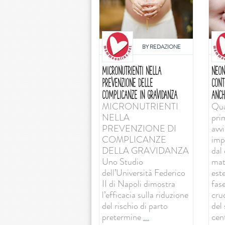
BY
REDAZIONE
MICRONUTRIENTI NELLA
NEON
PREVENZIONE DELLE
CONT
COMPLICANZE IN GRAVIDANZA
ANCH
MICRONUTRIENTI
Qua
NELLA
pri
PREVENZIONE DI
avv
COMPLICANZE
imp
DELLA GRAVIDANZA
dal 
Uno Studio
mat
dell’Università Federico
est
II di Napoli dimostra
fas
l’efficacia sulla riduzione
cruc
del rischio di parto
del
pretermine
...
cent