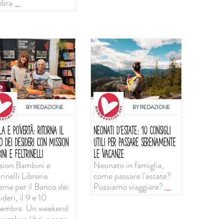
ebra
...
BY
REDAZIONE
BY
REDAZIONE
LA E POVERTÀ: RITORNA IL
NEONATI D'ESTATE: 10 CONSIGLI
O DEI DESIDERI CON MISSION
UTILI PER PASSARE SERENAMENTE
INI E FELTRINELLI
LE VACANZE
sion Bambini e
Neonato in famiglia,
rinelli Librerie
come passare l'estate?
ieme per il Banco dei
Possiamo viaggiare?
...
deri, il 9 e 10
tembre. Un weekend
regalare libri, penne