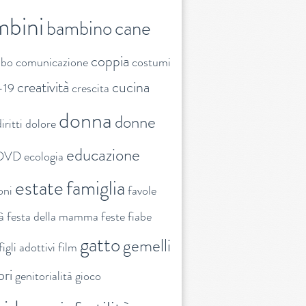
mbini
bambino
cane
coppia
ibo
comunicazione
costumi
creatività
cucina
-19
crescita
donna
donne
iritti
dolore
educazione
DVD
ecologia
estate
famiglia
oni
favole
tà
festa della mamma
feste
fiabe
gatto
gemelli
figli adottivi
film
ori
genitorialità
gioco