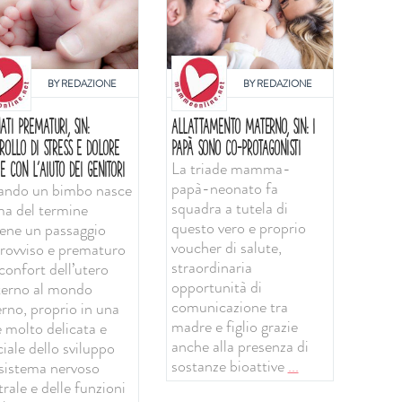
BY
REDAZIONE
BY
REDAZIONE
ATI PREMATURI, SIN:
ALLATTAMENTO MATERNO, SIN: I
ROLLO DI STRESS E DOLORE
PAPÀ SONO CO-PROTAGONISTI
La triade mamma-
E CON L'AIUTO DEI GENITORI
papà-neonato fa
ndo un bimbo nasce
squadra a tutela di
ma del termine
questo vero e proprio
iene un passaggio
voucher di salute,
rovviso e prematuro
straordinaria
confort dell’utero
opportunità di
erno al mondo
comunicazione tra
erno, proprio in una
madre e figlio grazie
e molto delicata e
anche alla presenza di
iale dello sviluppo
sostanze bioattive
...
 sistema nervoso
rale e delle funzioni