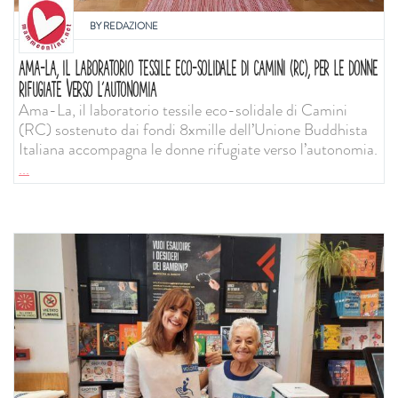
BY
REDAZIONE
AMA-LA, IL LABORATORIO TESSILE ECO-SOLIDALE DI CAMINI (RC), PER LE DONNE
RIFUGIATE VERSO L’AUTONOMIA
Ama-La, il laboratorio tessile eco-solidale di Camini
(RC) sostenuto dai fondi 8xmille dell’Unione Buddhista
Italiana accompagna le donne rifugiate verso l’autonomia.
...