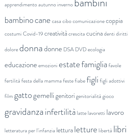
bambini
apprendimento
autunno inverno
bambino
cane
coppia
casa
cibo
comunicazione
creatività
cucina
costumi
Covid-19
crescita
denti
diritti
donna
donne
dolore
DSA
DVD
ecologia
estate
famiglia
educazione
emozioni
favole
figli
fertilità
festa della mamma
feste
fiabe
figli adottivi
gatto
gemelli
genitori
film
genitorialità
gioco
gravidanza
infertilità
lavoro
latte
lavoretti
libri
letture
lettura
letteratura per l'infanzia
libertà