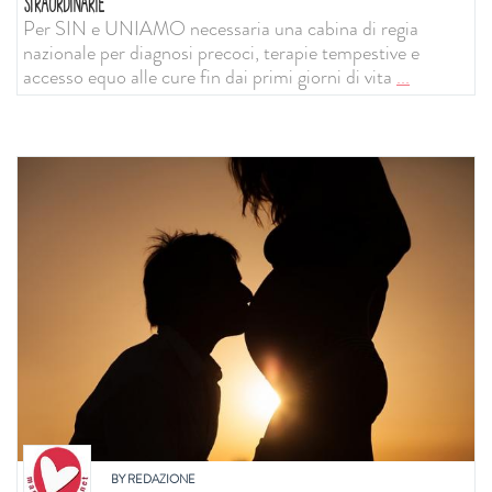
STRAORDINARIE
Per SIN e UNIAMO necessaria una cabina di regia
nazionale per diagnosi precoci, terapie tempestive e
accesso equo alle cure fin dai primi giorni di vita
...
BY
REDAZIONE