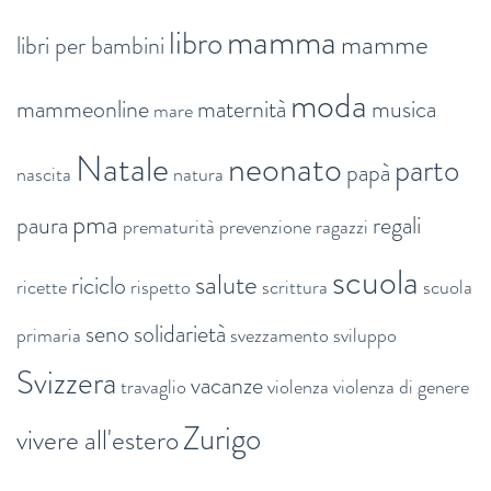
mamma
libro
mamme
libri per bambini
moda
mammeonline
maternità
musica
mare
Natale
neonato
parto
papà
nascita
natura
pma
paura
regali
prematurità
prevenzione
ragazzi
scuola
salute
riciclo
ricette
rispetto
scrittura
scuola
seno
solidarietà
primaria
svezzamento
sviluppo
Svizzera
vacanze
travaglio
violenza
violenza di genere
Zurigo
vivere all'estero