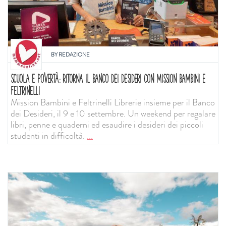
BY
REDAZIONE
SCUOLA E POVERTÀ: RITORNA IL BANCO DEI DESIDERI CON MISSION BAMBINI E
FELTRINELLI
Mission Bambini e Feltrinelli Librerie insieme per il Banco
dei Desideri, il 9 e 10 settembre. Un weekend per regalare
libri, penne e quaderni ed esaudire i desideri dei piccoli
studenti in difficoltà.
...