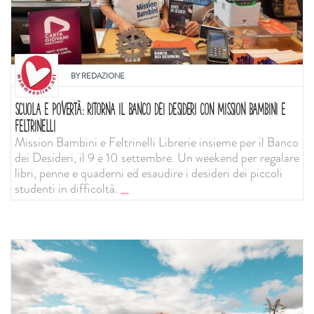
BY
REDAZIONE
SCUOLA E POVERTÀ: RITORNA IL BANCO DEI DESIDERI CON MISSION BAMBINI E
FELTRINELLI
Mission Bambini e Feltrinelli Librerie insieme per il Banco
dei Desideri, il 9 e 10 settembre. Un weekend per regalare
libri, penne e quaderni ed esaudire i desideri dei piccoli
studenti in difficoltà.
...