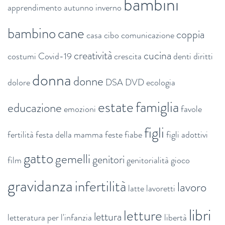
bambini
apprendimento
autunno inverno
bambino
cane
coppia
casa
cibo
comunicazione
creatività
cucina
costumi
Covid-19
crescita
denti
diritti
donna
donne
dolore
DSA
DVD
ecologia
estate
famiglia
educazione
emozioni
favole
figli
fertilità
festa della mamma
feste
fiabe
figli adottivi
gatto
gemelli
genitori
film
genitorialità
gioco
gravidanza
infertilità
lavoro
latte
lavoretti
libri
letture
lettura
letteratura per l'infanzia
libertà