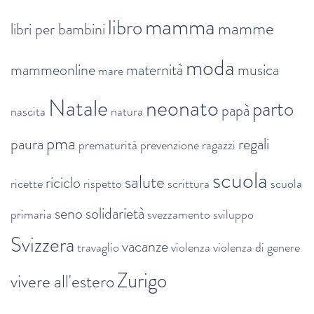
mamma
libro
mamme
libri per bambini
moda
mammeonline
maternità
musica
mare
Natale
neonato
parto
papà
nascita
natura
pma
paura
regali
prematurità
prevenzione
ragazzi
scuola
salute
riciclo
ricette
rispetto
scrittura
scuola
seno
solidarietà
primaria
svezzamento
sviluppo
Svizzera
vacanze
travaglio
violenza
violenza di genere
Zurigo
vivere all'estero