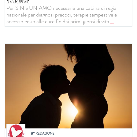
STRAORDINARIE
Per SIN e UNIAMO necessaria una cabina di regia
nazionale per diagnosi precoci, terapie tempestive e
accesso equo alle cure fin dai primi giorni di vita
...
BY
REDAZIONE