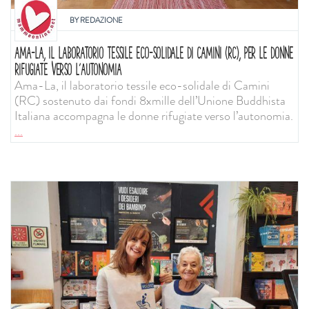
BY
REDAZIONE
AMA-LA, IL LABORATORIO TESSILE ECO-SOLIDALE DI CAMINI (RC), PER LE DONNE
RIFUGIATE VERSO L’AUTONOMIA
Ama-La, il laboratorio tessile eco-solidale di Camini
(RC) sostenuto dai fondi 8xmille dell’Unione Buddhista
Italiana accompagna le donne rifugiate verso l’autonomia.
...