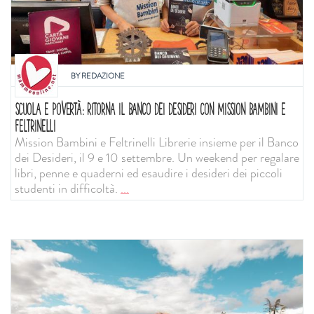
BY
REDAZIONE
SCUOLA E POVERTÀ: RITORNA IL BANCO DEI DESIDERI CON MISSION BAMBINI E
FELTRINELLI
Mission Bambini e Feltrinelli Librerie insieme per il Banco
dei Desideri, il 9 e 10 settembre. Un weekend per regalare
libri, penne e quaderni ed esaudire i desideri dei piccoli
studenti in difficoltà.
...