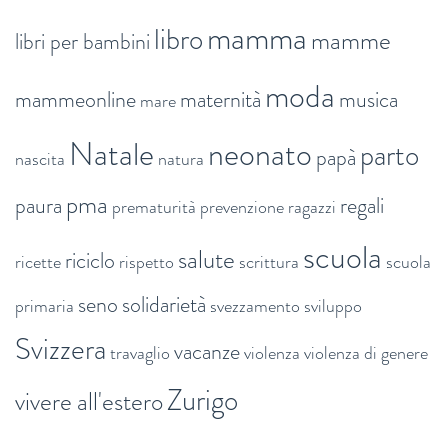
mamma
libro
mamme
libri per bambini
moda
mammeonline
maternità
musica
mare
Natale
neonato
parto
papà
nascita
natura
pma
paura
regali
prematurità
prevenzione
ragazzi
scuola
salute
riciclo
ricette
rispetto
scrittura
scuola
seno
solidarietà
primaria
svezzamento
sviluppo
Svizzera
vacanze
travaglio
violenza
violenza di genere
Zurigo
vivere all'estero