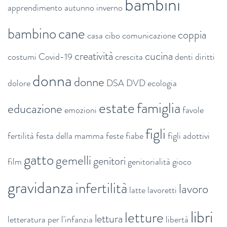
bambini
apprendimento
autunno inverno
bambino
cane
coppia
casa
cibo
comunicazione
creatività
cucina
costumi
Covid-19
crescita
denti
diritti
donna
donne
dolore
DSA
DVD
ecologia
estate
famiglia
educazione
emozioni
favole
figli
fertilità
festa della mamma
feste
fiabe
figli adottivi
gatto
gemelli
genitori
film
genitorialità
gioco
gravidanza
infertilità
lavoro
latte
lavoretti
libri
letture
lettura
letteratura per l'infanzia
libertà