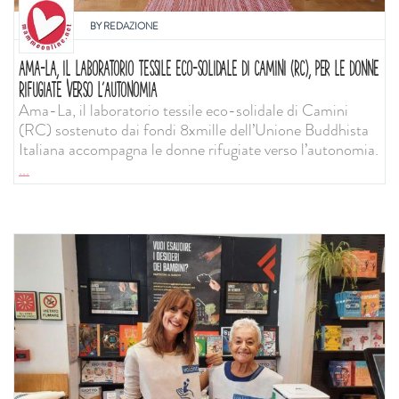
BY
REDAZIONE
AMA-LA, IL LABORATORIO TESSILE ECO-SOLIDALE DI CAMINI (RC), PER LE DONNE
RIFUGIATE VERSO L’AUTONOMIA
Ama-La, il laboratorio tessile eco-solidale di Camini
(RC) sostenuto dai fondi 8xmille dell’Unione Buddhista
Italiana accompagna le donne rifugiate verso l’autonomia.
...