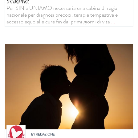
STRAORDINARIE
Per SIN e UNIAMO necessaria una cabina di regia
nazionale per diagnosi precoci, terapie tempestive e
accesso equo alle cure fin dai primi giorni di vita
...
BY
REDAZIONE