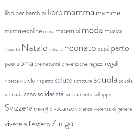
mamma
libro
mamme
libri per bambini
moda
mammeonline
maternità
musica
mare
Natale
neonato
parto
papà
nascita
natura
pma
paura
regali
prematurità
prevenzione
ragazzi
scuola
salute
riciclo
ricette
rispetto
scrittura
scuola
seno
solidarietà
primaria
svezzamento
sviluppo
Svizzera
vacanze
travaglio
violenza
violenza di genere
Zurigo
vivere all'estero