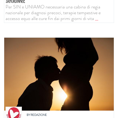
STRAORDINARIE
Per SIN e UNIAMO necessaria una cabina di regia
nazionale per diagnosi precoci, terapie tempestive e
accesso equo alle cure fin dai primi giorni di vita
...
BY
REDAZIONE