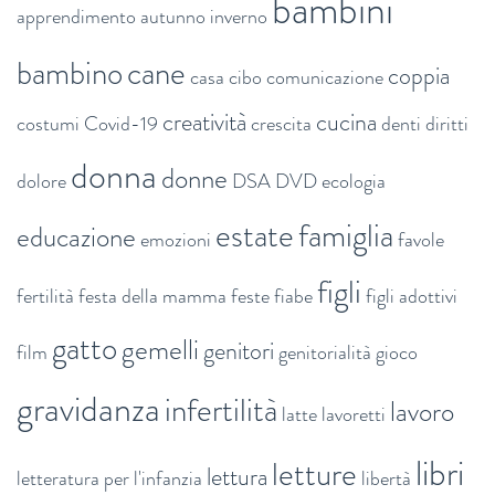
bambini
apprendimento
autunno inverno
bambino
cane
coppia
casa
cibo
comunicazione
creatività
cucina
costumi
Covid-19
crescita
denti
diritti
donna
donne
dolore
DSA
DVD
ecologia
estate
famiglia
educazione
emozioni
favole
figli
fertilità
festa della mamma
feste
fiabe
figli adottivi
gatto
gemelli
genitori
film
genitorialità
gioco
gravidanza
infertilità
lavoro
latte
lavoretti
libri
letture
lettura
letteratura per l'infanzia
libertà