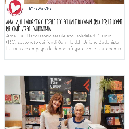
BY
REDAZIONE
AMA-LA, IL LABORATORIO TESSILE ECO-SOLIDALE DI CAMINI (RC), PER LE DONNE
RIFUGIATE VERSO L’AUTONOMIA
Ama-La, il laboratorio tessile eco-solidale di Camini
(RC) sostenuto dai fondi 8xmille dell’Unione Buddhista
Italiana accompagna le donne rifugiate verso l’autonomia.
...