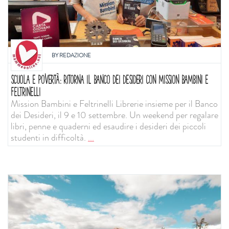
BY
REDAZIONE
SCUOLA E POVERTÀ: RITORNA IL BANCO DEI DESIDERI CON MISSION BAMBINI E
FELTRINELLI
Mission Bambini e Feltrinelli Librerie insieme per il Banco
dei Desideri, il 9 e 10 settembre. Un weekend per regalare
libri, penne e quaderni ed esaudire i desideri dei piccoli
studenti in difficoltà.
...